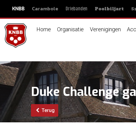
Carambole
S
Driebanden
KNBB
Poolbiljart
Home
Organisatie
Verenigingen
Acc
Duke Challenge ga
Terug