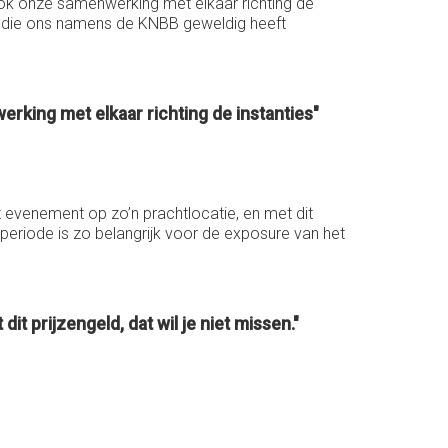
l ook onze samenwerking met elkaar richting de
en en die ons namens de KNBB geweldig heeft
erking met elkaar richting de instanties"
t evenement op zo’n prachtlocatie, en met dit
aperiode is zo belangrijk voor de exposure van het
t prijzengeld, dat wil je niet missen."