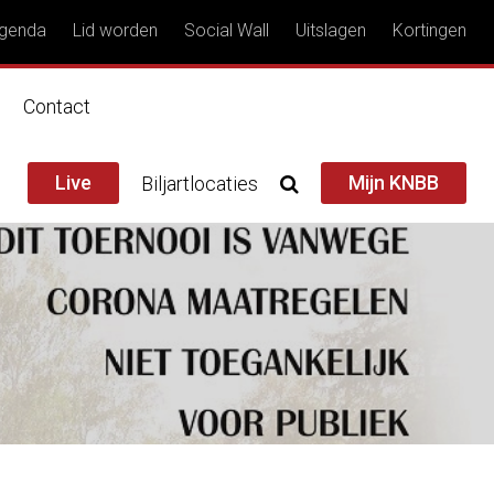
genda
Lid worden
Social Wall
Uitslagen
Kortingen
n
Contact
Live
Mijn KNBB
Biljartlocaties