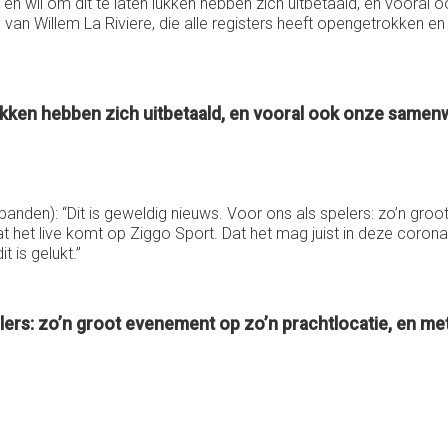
it en wil om dit te laten lukken hebben zich uitbetaald, en voora
de rol van Willem La Riviere, die alle registers heeft opengetrokk
 lukken hebben zich uitbetaald, en vooral ook onze samenw
anden): “Dit is geweldig nieuws. Voor ons als spelers: zo’n groo
dat het live komt op Ziggo Sport. Dat het mag juist in deze coron
 is gelukt.”
lers: zo’n groot evenement op zo’n prachtlocatie, en met di