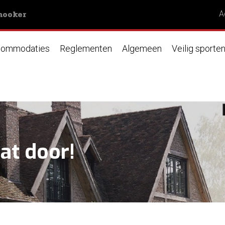
nooker
A
ommodaties
Reglementen
Algemeen
Veilig sporte
at door!