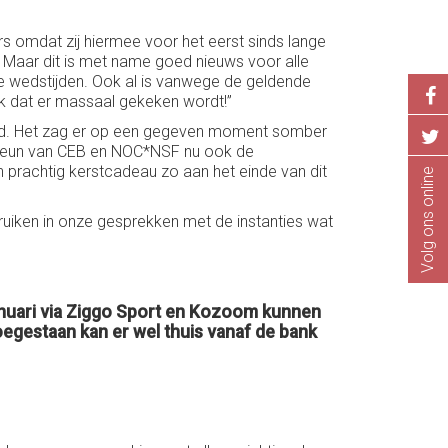
ers omdat zij hiermee voor het eerst sinds lange
. Maar dit is met name goed nieuws voor alle
ive wedstijden. Ook al is vanwege de geldende
k dat er massaal gekeken wordt!”
erd. Het zag er op een gegeven moment somber
e steun van CEB en NOC*NSF nu ook de
 prachtig kerstcadeau zo aan het einde van dit
Volg ons online
ruiken in onze gesprekken met de instanties wat
 januari via Ziggo Sport en Kozoom kunnen
oegestaan kan er wel thuis vanaf de bank