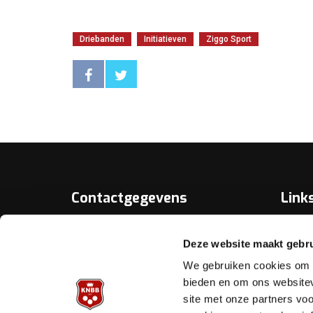
Driebanden
Initiatieven
Ziggo Sport
Contactgegevens
Link
Over D
KNBB.nl is hèt verenigingsplatform
Deze website maakt gebru
van de
Bonds
Koninklijke Nederlandse Biljart
We gebruiken cookies om c
Bond.
Biljart.
bieden en om ons websitev
site met onze partners vo
Helpd
Archimedesbaan 7