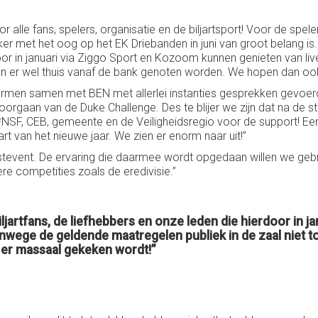
r alle fans, spelers, organisatie en de biljartsport! Voor de spel
ker met het oog op het EK Driebanden in juni van groot belang is
rdoor in januari via Ziggo Sport en Kozoom kunnen genieten van l
kan er wel thuis vanaf de bank genoten worden. We hopen dan oo
ermen samen met BEN met allerlei instanties gesprekken gevo
doorgaan van de Duke Challenge. Des te blijer we zijn dat na d
*NSF, CEB, gemeente en de Veiligheidsregio voor de support! Een
art van het nieuwe jaar. We zien er enorm naar uit!”
estevent. De ervaring die daarmee wordt opgedaan willen we geb
re competities zoals de eredivisie.”
iljartfans, de liefhebbers en onze leden die hierdoor in
vanwege de geldende maatregelen publiek in de zaal niet t
er massaal gekeken wordt!”