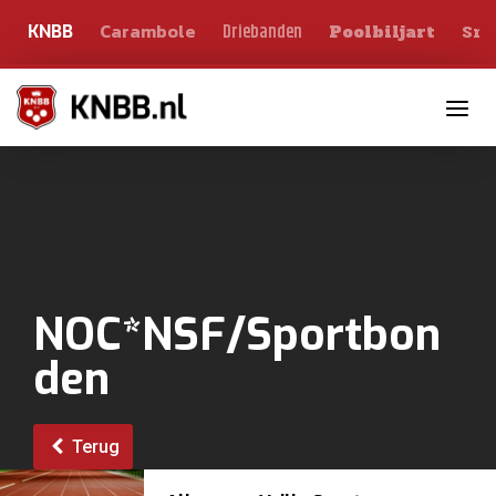
Carambole
Sno
Driebanden
KNBB
Poolbiljart
Toggle n
NOC*NSF/Sportbon
den
Terug