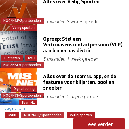
Alles over Veilig Sporten
NOC*NSF/Sportbonden
2 maanden 3 weken
geleden
Veilig sporten
Oproep: Stel een
Vertrouwenscontactpersoon (VCP)
aan binnen uw district
Districten
KVC
5 maanden 1 week
geleden
NOC*NSF/Sportbonden
Alles over de TeamNL app, en de
features voor biljarten, pool en
snooker
Digitalisering
NOC*NSF/Sportbonden
6 maanden 5 dagen
geleden
TeamNL
pagina item
KNBB
NOC*NSF/Sportbonden
Veilig sporten
Lees verder