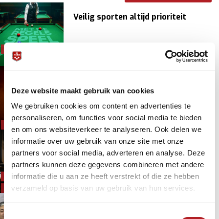
Veilig sporten altijd prioriteit
NOC*NSF/Sportbonden
10 maanden 2 weken
geleden
Veilig sporten
TeamNL op de World Games 2025:
Karina Jetten
Deze website maakt gebruik van cookies
Dames
We gebruiken cookies om content en advertenties te
Driebanden
1 jaar 4 dagen
geleden
personaliseren, om functies voor social media te bieden
NOC*NSF/Sportbonden
en om ons websiteverkeer te analyseren. Ook delen we
informatie over uw gebruik van onze site met onze
Afdracht Nederlandse Loterij 2024
partners voor social media, adverteren en analyse. Deze
partners kunnen deze gegevens combineren met andere
Financieel
informatie die u aan ze heeft verstrekt of die ze hebben
Lotto/NLO/Staatsloterij
1 jaar 2 maanden
geleden
verzameld op basis van uw gebruik van hun services.
NOC*NSF/Sportbonden
Eerste Chinese speler in het
Toestemmingsselectie
mondiale driebanden is pas 16 jaar