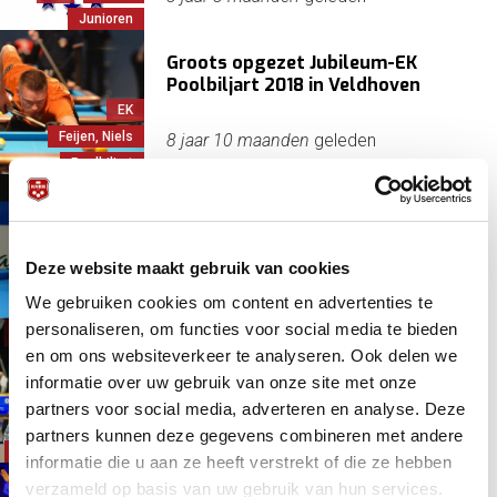
Junioren
Groots opgezet Jubileum-EK
Poolbiljart 2018 in Veldhoven
EK
Feijen, Niels
8 jaar 10 maanden
geleden
Poolbiljart
Gouden afsluiting EK Jeugd
Poolbiljarten
Deze website maakt gebruik van cookies
EK
Junioren
8 jaar 12 maanden
geleden
We gebruiken cookies om content en advertenties te
Poolbiljart
personaliseren, om functies voor social media te bieden
Hoe deed Nederland het op het EK
en om ons websiteverkeer te analyseren. Ook delen we
in Brandenburg?
informatie over uw gebruik van onze site met onze
partners voor social media, adverteren en analyse. Deze
Carambole/libre
9 jaar 3 maanden
geleden
partners kunnen deze gegevens combineren met andere
Driebanden
EK
informatie die u aan ze heeft verstrekt of die ze hebben
verzameld op basis van uw gebruik van hun services.
Wederom zilver voor Dave