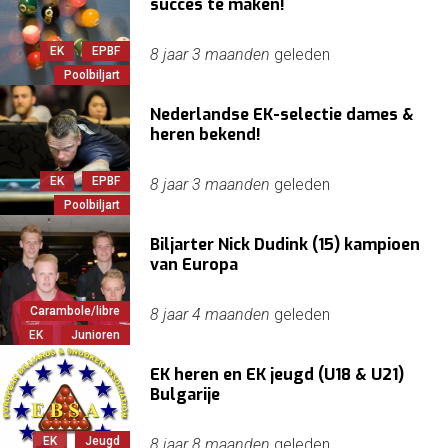
succes te maken!
EK
EPBF
8 jaar 3 maanden
geleden
Poolbiljart
Nederlandse EK-selectie dames &
heren bekend!
EK
EPBF
8 jaar 3 maanden
geleden
Poolbiljart
Biljarter Nick Dudink (15) kampioen
van Europa
Carambole/libre
8 jaar 4 maanden
geleden
EK
Junioren
EK heren en EK jeugd (U18 & U21)
Bulgarije
EK
Jeugd
8 jaar 8 maanden
geleden