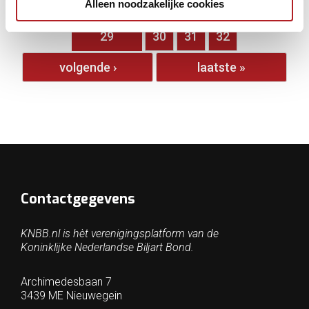
Alleen noodzakelijke cookies
…
24
25
26
27
28
29
30
31
32
volgende ›
laatste »
Contactgegevens
KNBB.nl is hèt verenigingsplatform van de
Koninklijke Nederlandse Biljart Bond.
Archimedesbaan 7
3439 ME Nieuwegein