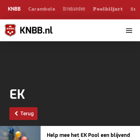
Carambole
Sno
Driebanden
KNBB
Poolbiljart
Toggle n
EK
Terug
Help mee het EK Pool een blijvend