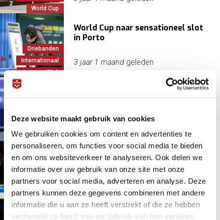
World Cup
World Cup naar sensationeel slot
in Porto
Driebanden
Internationaal
3 jaar 1 maand
geleden
Jaspers, Dick
Jaspers naar beste 16 en loot
Sidhom
Driebanden
Deze website maakt gebruik van cookies
Jaspers, Dick
3 jaar 1 maand
geleden
We gebruiken cookies om content en advertenties te
World Cup
personaliseren, om functies voor social media te bieden
Nederlanders sneuvelen in laatste
en om ons websiteverkeer te analyseren. Ook delen we
kwalificatieronde
informatie over uw gebruik van onze site met onze
partners voor social media, adverteren en analyse. Deze
Driebanden
3 jaar 1 maand
geleden
partners kunnen deze gegevens combineren met andere
World Cup
informatie die u aan ze heeft verstrekt of die ze hebben
verzameld op basis van uw gebruik van hun services.
Sam, Volkan en Huub zijn rondje