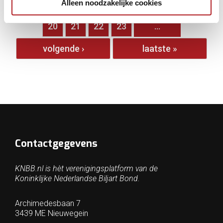
Alleen noodzakelijke cookies
…
15
16
17
18
19
20
21
22
23
…
volgende ›
laatste »
Contactgegevens
KNBB.nl is hèt verenigingsplatform van de
Koninklijke Nederlandse Biljart Bond.
Archimedesbaan 7
3439 ME Nieuwegein