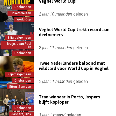
Veghel World Cup!
Driebanden
Tickets/reizen
2 jaar 10 maanden
geleden
World Cup
Veghel World Cup trekt record aan
deelnemers
Biljart algemeen
Bruijn, Jean Paul
de
2 jaar 11 maanden
geleden
Driebanden
Twee Nederlanders beloond met
wildcard voor World Cup in Veghel
Biljart algemeen
Driebanden
2 jaar 11 maanden
geleden
Etten, Sam van
Tran winnaar in Porto, Jaspers
blijft koploper
Driebanden
Jaspers, Dick
3 jaar 1 maand
geleden