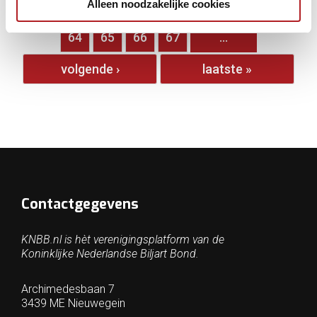
Alleen noodzakelijke cookies
…
59
60
61
62
63
64
65
66
67
…
volgende ›
laatste »
Contactgegevens
KNBB.nl is hèt verenigingsplatform van de
Koninklijke Nederlandse Biljart Bond.
Archimedesbaan 7
3439 ME Nieuwegein