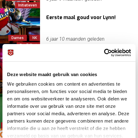
Initiatieven
Eerste maal goud voor Lynn!
Dames
NK
6 jaar 10 maanden
geleden
Poolbiljart
Dubbelslag Tamara Peeters-
Rademakers op NK Pool Dames
2019
Deze website maakt gebruik van cookies
Dames
NK
6 jaar 10 maanden
geleden
We gebruiken cookies om content en advertenties te
Poolbiljart
personaliseren, om functies voor social media te bieden
NK Driebanden Dames
en om ons websiteverkeer te analyseren. Ook delen we
informatie over uw gebruik van onze site met onze
partners voor social media, adverteren en analyse. Deze
Dames
22 november 2019 - 11:00
partners kunnen deze gegevens combineren met andere
Driebanden
NK
informatie die u aan ze heeft verstrekt of die ze hebben
verzameld op basis van uw gebruik van hun services.
Inschrijving NK Pool 2019 officieel