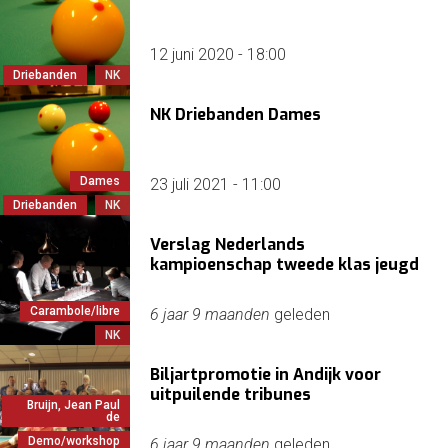
12 juni 2020 - 18:00
Driebanden
NK
NK Driebanden Dames
Dames
23 juli 2021 - 11:00
Driebanden
NK
Verslag Nederlands
kampioenschap tweede klas jeugd
Carambole/libre
6 jaar 9 maanden
geleden
NK
Biljartpromotie in Andijk voor
uitpuilende tribunes
Bruijn, Jean Paul
de
Demo/workshop
6 jaar 9 maanden
geleden