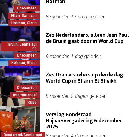
Hofman
Driebanden
Etten, Sam van
8 maanden 17 uren
geleden
Hofman, Glenn
Zes Nederlanders, alleen Jean Paul
de Bruijn gaat door in World Cup
Bruijn, Jean Paul
de
Driebanden
8 maanden 1 dag
geleden
Hofman, Glenn
Zes Oranje spelers op derde dag
World Cup in Sharm El Sheikh
Driebanden
Internationaal
8 maanden 2 dagen
geleden
KNBB
Verslag Bondsraad
Najaarsvergadering 6 december
2025
Bondsraad/Sectieraad
8 maanden 4 dagen
geleden