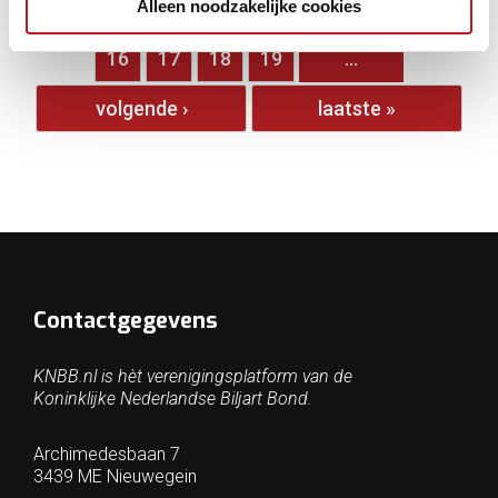
Alleen noodzakelijke cookies
…
11
12
13
14
15
16
17
18
19
…
volgende ›
laatste »
Contactgegevens
KNBB.nl is hèt verenigingsplatform van de
Koninklijke Nederlandse Biljart Bond.
Archimedesbaan 7
3439 ME Nieuwegein