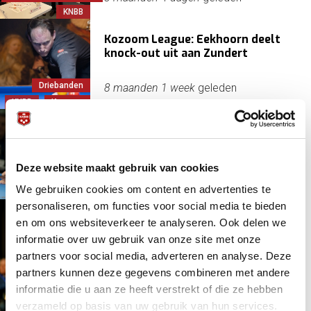
KNBB
Kozoom League: Eekhoorn deelt
knock-out uit aan Zundert
Driebanden
8 maanden 1 week
geleden
KNBB
Kozoom
Twee ronden te gaan, wie wordt de
winterkampioen?
Driebanden
Deze website maakt gebruik van cookies
Jaspers, Dick
8 maanden 1 week
geleden
We gebruiken cookies om content en advertenties te
KNBB
personaliseren, om functies voor social media te bieden
Hoogstandjes voor Nederlandse
en om ons websiteverkeer te analyseren. Ook delen we
biljarters in eredivisie
informatie over uw gebruik van onze site met onze
Driebanden
partners voor social media, adverteren en analyse. Deze
Hofman, Glenn
8 maanden 2 weken
geleden
partners kunnen deze gegevens combineren met andere
Jaspers, Dick
informatie die u aan ze heeft verstrekt of die ze hebben
verzameld op basis van uw gebruik van hun services.
Dallinga gastheer voor kampioen