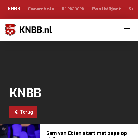
Carambole
Sno
Driebanden
KNBB
Poolbiljart
Toggle n
KNBB
Terug
Sam van Etten start met zege op