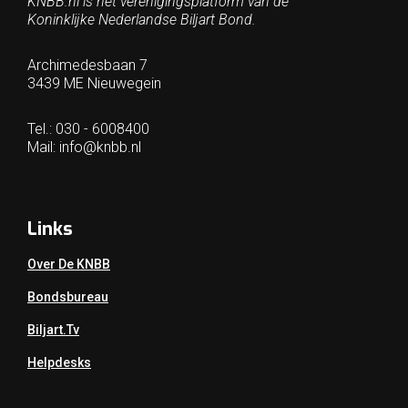
KNBB.nl is hèt verenigingsplatform van de
Koninklijke Nederlandse Biljart Bond.
Archimedesbaan 7
3439 ME Nieuwegein
Tel.: 030 - 6008400
Mail:
info@knbb.nl
Links
Over De KNBB
Bondsbureau
Biljart.tv
Helpdesks