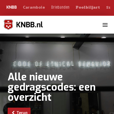
Carambole
Sno
Driebanden
KNBB
Poolbiljart
Toggle n
Alle nieuwe
gedragscodes: een
overzicht
Terug