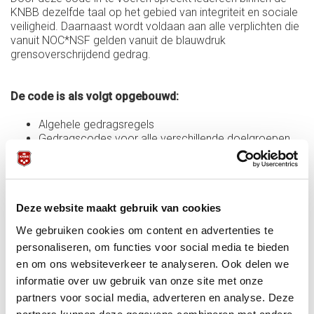
KNBB dezelfde taal op het gebied van integriteit en sociale
veiligheid. Daarnaast wordt voldaan aan alle verplichten die
vanuit NOC*NSF gelden vanuit de blauwdruk
grensoverschrijdend gedrag.
De code is als volgt opgebouwd:
Algehele gedragsregels
Gedragscodes voor alle verschillende doelgroepen
binnen de KNBB: sporters, coaches, arbiters,
functionarissen, medewerkers en KNBB bestuursleden
De routes die je kan volgen als het niet goed gaat
De verschillende integriteitsschendingen, inclusief de
Deze website maakt gebruik van cookies
nieuwe definitie en uitleg van grensoverschrijdend
gedrag
We gebruiken cookies om content en advertenties te
De verschillende soorten meldplicht uitgelegd
personaliseren, om functies voor social media te bieden
en om ons websiteverkeer te analyseren. Ook delen we
informatie over uw gebruik van onze site met onze
Overzicht gedragscodes voor de verschillende
partners voor social media, adverteren en analyse. Deze
doelgroepen: