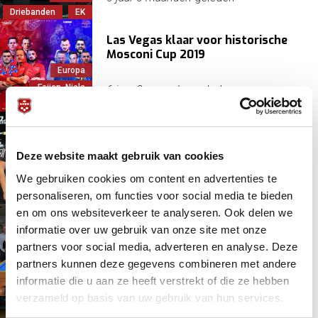
Driebanden
EK
Las Vegas klaar voor historische
Mosconi Cup 2019
Europa
Feijen, Niels
6 jaar 8 maanden
geleden
Mosconi Cup
Bijsterbosch mist Eurotour titel op
haar na ongekende climax
Deze website maakt gebruik van cookies
We gebruiken cookies om content en advertenties te
EPBF
Europa
6 jaar 10 maanden
geleden
personaliseren, om functies voor social media te bieden
Poolbiljart
en om ons websiteverkeer te analyseren. Ook delen we
Zilver voor Nederlandse jeugd bij
informatie over uw gebruik van onze site met onze
Coupe van Beem 2019
partners voor social media, adverteren en analyse. Deze
partners kunnen deze gegevens combineren met andere
Europa
6 jaar 11 maanden
geleden
informatie die u aan ze heeft verstrekt of die ze hebben
Junioren
KVC
verzameld op basis van uw gebruik van hun services.
14-jarige Yannick Pongers klopt