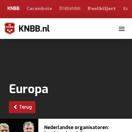
Carambole
Sno
Driebanden
KNBB
Poolbiljart
Toggle n
Europa
Terug
Nederlandse organisatoren: