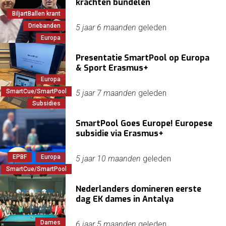
krachten bundelen
BiljartBallen krant
Driebanden
5 jaar 6 maanden
geleden
Europa
Presentatie SmartPool op Europa
& Sport Erasmus+
Europa
SmartCue/SmartPool
5 jaar 7 maanden
geleden
Subsidies
SmartPool Goes Europe! Europese
subsidie via Erasmus+
EPBF
Europa
5 jaar 10 maanden
geleden
SmartCue/SmartPool
Nederlanders domineren eerste
dag EK dames in Antalya
Dames
6 jaar 5 maanden
geleden