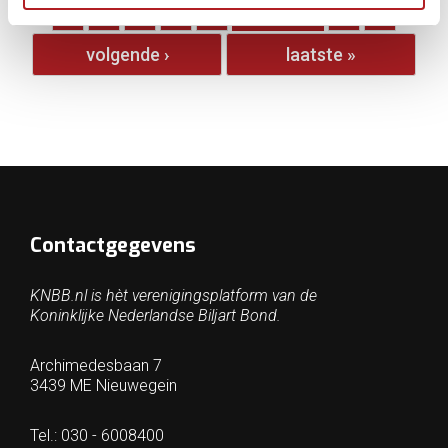
1
2
3
4
5
6
7
8
volgende ›
laatste »
Contactgegevens
KNBB.nl is hèt verenigingsplatform van de
Koninklijke Nederlandse Biljart Bond.
Archimedesbaan 7
3439 ME Nieuwegein
Tel.: 030 - 6008400