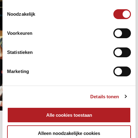
Niels Feijen in Eurotour
Toestemmingsselectie
Noodzakelijk
EPBF
Europa
7 jaar 1 week
geleden
Pongers
Voorkeuren
Zilver Ivar Saris bij Eurotour
Treviso
Statistieken
Europa
Internationaal
7 jaar 3 maanden
geleden
Poolbiljart
Marketing
Geweldige start Nederland op EK
Brandenburg
Details tonen
Carambole/libre
7 jaar 3 maanden
geleden
EK
Europa
Alle cookies toestaan
Pagina's
« eerste
‹ vorige
Alleen noodzakelijke cookies