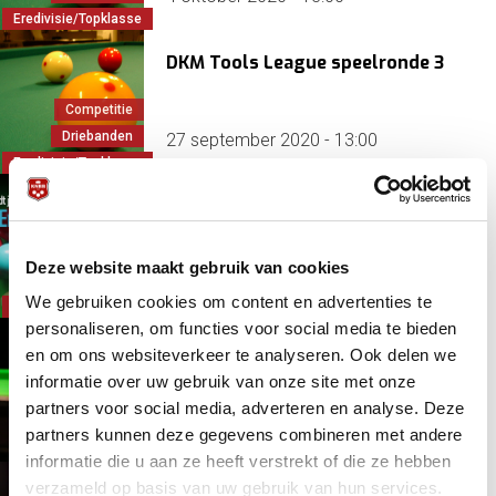
Eredivisie/Topklasse
DKM Tools League speelronde 3
Competitie
Driebanden
27 september 2020 - 13:00
Eredivisie/Topklasse
Wordt jouw bedrijf de nieuwe
naamgever van de Eredivisie
Snooker?
Competitie
Deze website maakt gebruik van cookies
Snooker
5 jaar 11 maanden
geleden
We gebruiken cookies om content en advertenties te
Sponsoring/contract
personaliseren, om functies voor social media te bieden
Inschrijving Teamcompetitie
en om ons websiteverkeer te analyseren. Ook delen we
Snooker geopend
informatie over uw gebruik van onze site met onze
Competitie
partners voor social media, adverteren en analyse. Deze
Inschrijven
5 jaar 11 maanden
geleden
partners kunnen deze gegevens combineren met andere
Snooker
informatie die u aan ze heeft verstrekt of die ze hebben
verzameld op basis van uw gebruik van hun services.
Het nieuwe pool-seizoen komt