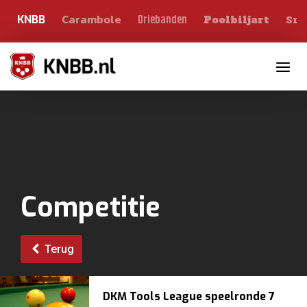
Carambole
Sno
Driebanden
KNBB
Poolbiljart
Toggle n
Competitie
Terug
DKM Tools League speelronde 7