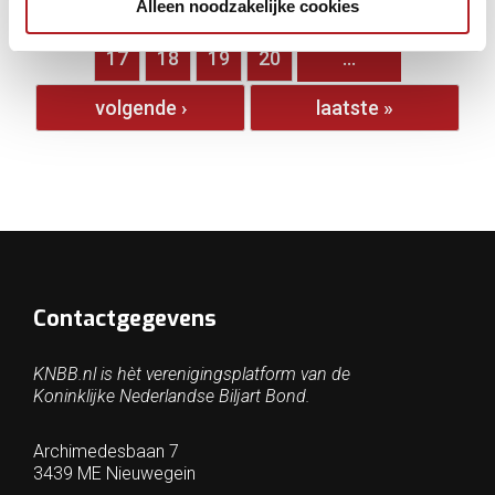
Alleen noodzakelijke cookies
…
12
13
14
15
16
17
18
19
20
…
volgende ›
laatste »
Contactgegevens
KNBB.nl is hèt verenigingsplatform van de
Koninklijke Nederlandse Biljart Bond.
Archimedesbaan 7
3439 ME Nieuwegein