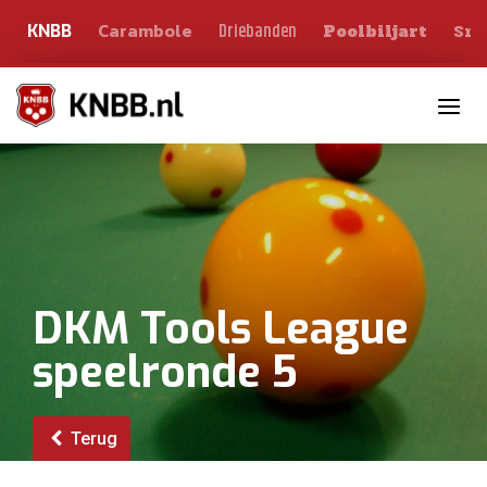
Carambole
Sno
Driebanden
KNBB
Poolbiljart
Toggle n
DKM Tools League
speelronde 5
Terug