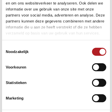
en om ons websiteverkeer te analyseren. Ook delen we
informatie over uw gebruik van onze site met onze
Bousema Lochem
Lochem
partners voor social media, adverteren en analyse. Deze
SIS Schoonmaak
Uden
partners kunnen deze gegevens combineren met andere
J&F Auto`s / Topbiljarten Den
informatie die u aan ze heeft verstrekt of die ze hebben
Den Haag
Haag
verzameld op basis van uw gebruik van hun services.
A1 Biljarts
Apeldoorn
Dallinga.com
Sluiskil
`t Hartje van Oosterhout
Oosterhout
Toestemmingsselectie
`t Ivoor
Boxtel
Noodzakelijk
STZ Zundert
Klein Zundert
Aartsbouw Sprundel
Sprundel
Dekker Keukens
Hoeven
Voorkeuren
Team Eekhoorn
Oosterhout
DKM Tools
Oosterhout
Statistieken
Competitie
Driebanden
Eredivisie/Topklasse
Marketing