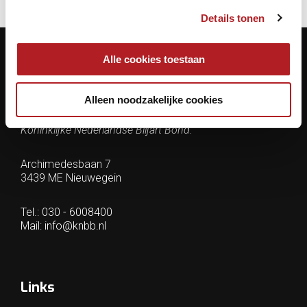
Details tonen
Alle cookies toestaan
Contactgegevens
Alleen noodzakelijke cookies
KNBB.nl is hèt verenigingsplatform van de
Koninklijke Nederlandse Biljart Bond.
Archimedesbaan 7
3439 ME Nieuwegein
Tel.: 030 - 6008400
Mail:
info@knbb.nl
Links