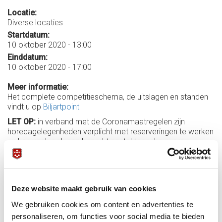
Locatie:
Diverse locaties
Startdatum:
10 oktober 2020 - 13:00
Einddatum:
10 oktober 2020 - 17:00
Meer informatie:
Het complete competitieschema, de uitslagen en standen
vindt u op
Biljartpoint
LET OP:
in verband met de Coronamaatregelen zijn
horecagelegenheden verplicht met reserveringen te werken
en kan vaak ook een beperkt aantal toeschouwers
toegelaten worden. Hieronder vindt u een overzicht van de
teams met de plaatsen waar gespeeld wordt. Klikt u op de
plaatsnaam dan komt u op de website van
het betreffende speellokaal. Hier cont u zich informeren
Deze website maakt gebruik van cookies
over de geledende Corona maatregelen en de
contactgegevens vinden om te reserven,
We gebruiken cookies om content en advertenties te
personaliseren, om functies voor social media te bieden