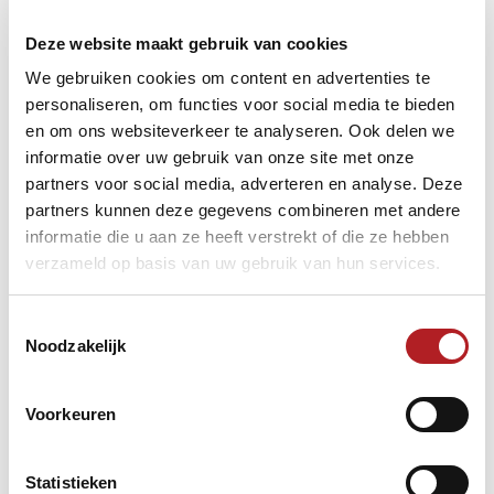
Deze website maakt gebruik van cookies
We gebruiken cookies om content en advertenties te
personaliseren, om functies voor social media te bieden
en om ons websiteverkeer te analyseren. Ook delen we
informatie over uw gebruik van onze site met onze
partners voor social media, adverteren en analyse. Deze
partners kunnen deze gegevens combineren met andere
informatie die u aan ze heeft verstrekt of die ze hebben
verzameld op basis van uw gebruik van hun services.
Start competitie: oktober (onder voorbehoud)
Sluitingsdatum inschrijving: 20 september 2020
Toestemmingsselectie
Noodzakelijk
Sfeerfoto ©Corné Kuijpers
Voorkeuren
Statistieken