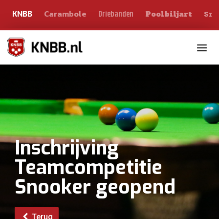
Carambole
Sno
Driebanden
KNBB
Poolbiljart
Toggle n
Inschrijving
Teamcompetitie
Snooker geopend
Terug