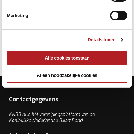
Marketing
Competitie
Inschrijven
Snooker
Details tonen
Alle cookies toestaan
Alleen noodzakelijke cookies
Contactgegevens
KNBB.nl is hèt verenigingsplatform van de
Koninklijke Nederlandse Biljart Bond.