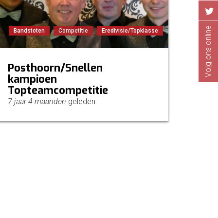
Volg ons online
Bandstoten
Competitie
Eredivisie/Topklasse
Posthoorn/Snellen
kampioen
Topteamcompetitie
7 jaar 4 maanden
geleden