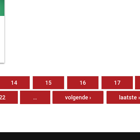
14
15
16
17
22
…
volgende ›
laatste 