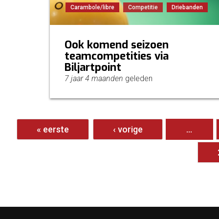
Carambole/libre
Competitie
Driebanden
Ook komend seizoen
teamcompetities via
Biljartpoint
7 jaar 4 maanden
geleden
Pagina's
« eerste
‹ vorige
…