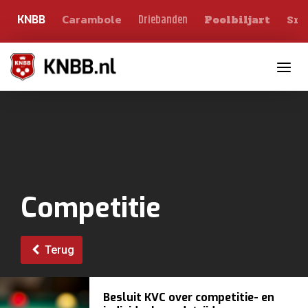
Carambole
Sno
Driebanden
KNBB
Poolbiljart
Toggle n
Competitie
Terug
Besluit KVC over competitie- en