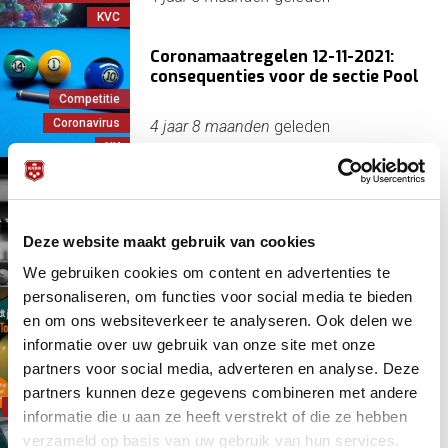
KVC
Coronamaatregelen 12-11-2021:
consequenties voor de sectie Pool
Competitie
Coronavirus
4 jaar 8 maanden
geleden
NK
Een nieuw seizoen
Biljart algemeen
Deze website maakt gebruik van cookies
Competitie
4 jaar 10 maanden
geleden
We gebruiken cookies om content en advertenties te
Coronavirus
personaliseren, om functies voor social media te bieden
Naamgeverschap
en om ons websiteverkeer te analyseren. Ook delen we
biljartcompetities nog mogelijk
informatie over uw gebruik van onze site met onze
partners voor social media, adverteren en analyse. Deze
Competitie
4 jaar 11 maanden
geleden
partners kunnen deze gegevens combineren met andere
Sponsoring/contract
informatie die u aan ze heeft verstrekt of die ze hebben
verzameld op basis van uw gebruik van hun services.
Update over contributiefacturen