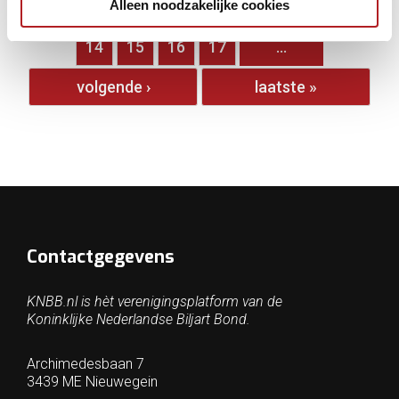
Alleen noodzakelijke cookies
…
9
10
11
12
13
14
15
16
17
…
volgende ›
laatste »
Contactgegevens
KNBB.nl is hèt verenigingsplatform van de
Koninklijke Nederlandse Biljart Bond.
Archimedesbaan 7
3439 ME Nieuwegein