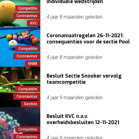
individuele wedstrijden
Competitie
Coronavirus
4 jaar 8 maanden
geleden
KVC
Coronamaatregelen 26-11-2021:
consequenties voor de sectie Pool
Competitie
Coronavirus
4 jaar 8 maanden
geleden
KNBB
Besluit Sectie Snooker vervolg
teamcompetitie
Competitie
Coronavirus
4 jaar 9 maanden
geleden
Secties
Besluit KVC n.a.v.
overheidsbesluiten 12-11-2021
Competitie
Coronavirus
4 jaar 8 maanden
geleden