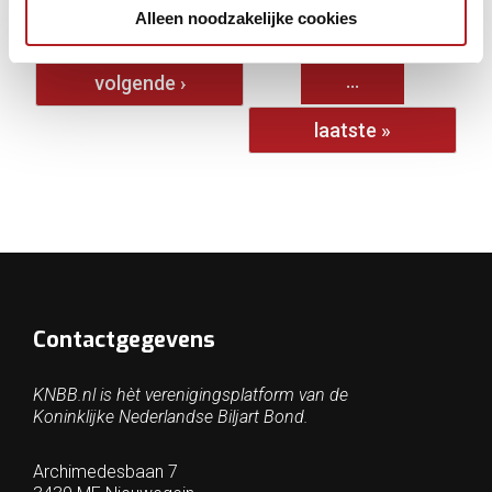
Alleen noodzakelijke cookies
1
2
3
4
5
6
7
8
9
…
volgende ›
laatste »
Contactgegevens
KNBB.nl is hèt verenigingsplatform van de
Koninklijke Nederlandse Biljart Bond.
Archimedesbaan 7