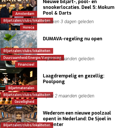
Nieuwe biljart-, pool- en
snookerlocaties. Deel 5: Mokum
Pool & Darts
Amsterdam
Biljartzalen/clubs/lokaliteiten
3 weken 3 dagen
geleden
Horeca
DUMAVA-regeling nu open
Biljartzalen/clubs/lokaliteiten
Duurzaamheid/Energie/Vergroening
1 jaar 2 maanden
geleden
Financieel
Laagdrempelig en gezellig:
Poolpong
Biljartmaterialen
Biljartzalen/clubs/lokaliteiten
1 jaar 2 maanden
geleden
Gezelligheid
Wederom een nieuwe poolzaal
opent in Nederland: De Sjoel in
Deventer
Biljartzalen/clubs/lokaliteiten