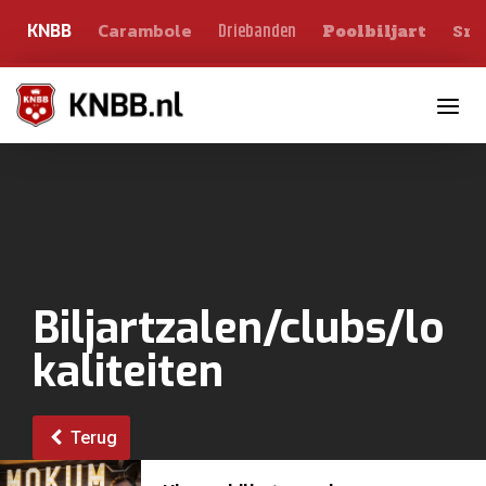
Carambole
Sno
Driebanden
KNBB
Poolbiljart
Toggle n
Biljartzalen/clubs/lo
kaliteiten
Terug