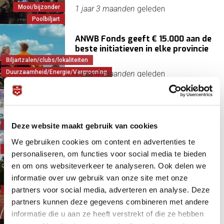
Mooi/bijzonder
1 jaar 3 maanden
geleden
Poolbiljart
ANWB Fonds geeft € 15.000 aan de
beste initiatieven in elke provincie
Biljartzalen/clubs/lokaliteiten
Duurzaamheid/Energie/Vergroening
1 jaar 4 maanden
geleden
Initiatieven
Aanvragen ondersteuningsbudget
sportclubs weer open: tussen 13 en
17 april 2026
Biljartzalen/clubs/lokaliteiten
Deze website maakt gebruik van cookies
Financieel
4 maanden 3 weken
geleden
We gebruiken cookies om content en advertenties te
NOC*NSF/Sportbonden
personaliseren, om functies voor social media te bieden
en om ons websiteverkeer te analyseren. Ook delen we
Inspiratieavonden Rabo
informatie over uw gebruik van onze site met onze
ClubSupport - meld je aan!
partners voor social media, adverteren en analyse. Deze
Biljartzalen/clubs/lokaliteiten
partners kunnen deze gegevens combineren met andere
Initiatieven
1 jaar 6 maanden
geleden
informatie die u aan ze heeft verstrekt of die ze hebben
Verenigingen