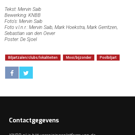
Tekst: Mervin Saib
Bewerking: KNBB
Foto's: Mervin Saib
Foto v.l.n.r.: Mervin Saib, Mark Hoekstra, Mark Gerritzen,
Sebastian van den Oever
Poster: De Sjoel
Biljartzalen/clubs/lokaliteiten
Mooi/bijzonder
Poolbiljart
Contactgegevens