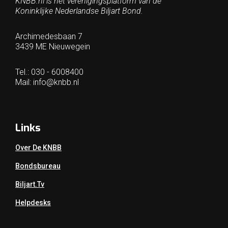
KNBB.nl is hèt verenigingsplatform van de
Koninklijke Nederlandse Biljart Bond.
Archimedesbaan 7
3439 ME Nieuwegein
Tel.: 030 - 6008400
Mail:
info@knbb.nl
Links
Over De KNBB
Bondsbureau
Biljart.tv
Helpdesks