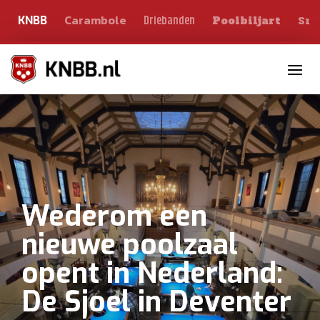
Carambole
Sno
Driebanden
KNBB
Poolbiljart
Toggle n
Wederom een
nieuwe poolzaal
opent in Nederland:
De Sjoel in Deventer