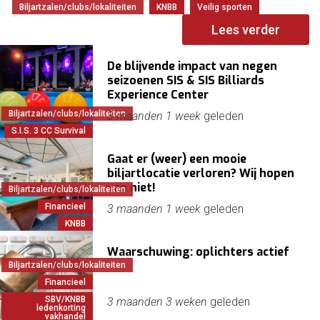
Biljartzalen/clubs/lokaliteiten
KNBB
Veilig sporten
Lees verder
De blijvende impact van negen
seizoenen SIS & SIS Billiards
Experience Center
Biljartzalen/clubs/lokaliteiten
3 maanden 1 week
geleden
S.I.S. 3 CC Survival
Gaat er (weer) een mooie
biljartlocatie verloren? Wij hopen
van niet!
Biljartzalen/clubs/lokaliteiten
Financieel
3 maanden 1 week
geleden
KNBB
Waarschuwing: oplichters actief
Biljartzalen/clubs/lokaliteiten
Financieel
SBV/KNBB
3 maanden 3 weken
geleden
ledenkorting
vakhandel