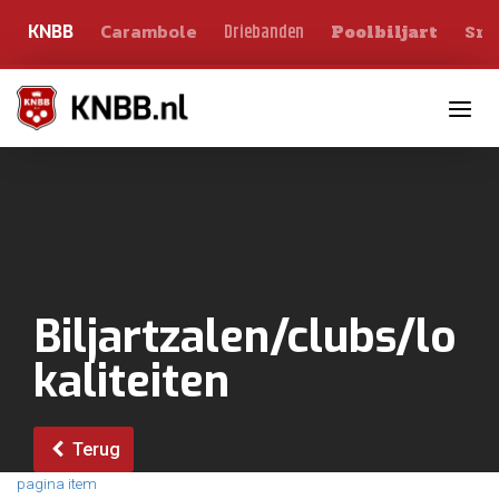
Carambole
Sno
Driebanden
KNBB
Poolbiljart
Toggle n
Biljartzalen/clubs/lo
kaliteiten
Terug
pagina item