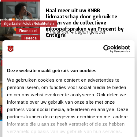
Haal meer uit uw KNBB
lidmaatschap door gebruik te
maken van de collectieve
Biljartzalen/clubs/lokaliteiten
inkoopafspraken van Procent by
Financieel
7 maanden 4 dagen
geleden
Entegra
Horeca
Opening Haagse Snooker Club: met
acht snookertafels een aanwinst
voor de snookersport
Biljartzalen/clubs/lokaliteiten
Deze website maakt gebruik van cookies
Eerbetoon
9 maanden 1 week
geleden
KNBB
We gebruiken cookies om content en advertenties te
personaliseren, om functies voor social media te bieden
Moira naar nieuwe locatie
en om ons websiteverkeer te analyseren. Ook delen we
informatie over uw gebruik van onze site met onze
partners voor social media, adverteren en analyse. Deze
Biljartzalen/clubs/lokaliteiten
10 maanden 3 weken
geleden
partners kunnen deze gegevens combineren met andere
Lokaal/regionaal
informatie die u aan ze heeft verstrekt of die ze hebben
Korting voor alle KNBB-leden bij de
verzameld op basis van uw gebruik van hun services.
vakhandel