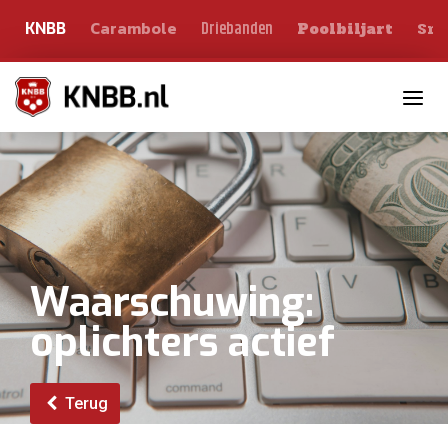
Carambole
Sno
Driebanden
KNBB
Poolbiljart
Toggle n
Waarschuwing:
oplichters actief
Terug