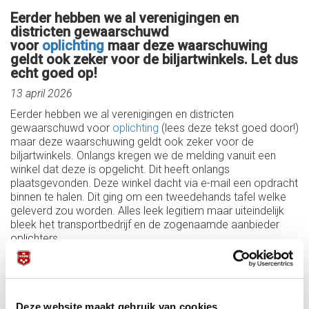
Eerder hebben we al verenigingen en
districten gewaarschuwd
voor
oplichting
maar deze waarschuwing
geldt ook zeker voor de biljartwinkels. Let dus
echt goed op!
13 april 2026
Eerder hebben we al verenigingen en districten
gewaarschuwd voor
oplichting
(lees deze tekst goed door!)
maar deze waarschuwing geldt ook zeker voor de
biljartwinkels. Onlangs kregen we de melding vanuit een
winkel dat deze is opgelicht. Dit heeft onlangs
plaatsgevonden. Deze winkel dacht via e-mail een opdracht
binnen te halen. Dit ging om een tweedehands tafel welke
geleverd zou worden. Alles leek legitiem maar uiteindelijk
bleek het transportbedrijf en de zogenaamde aanbieder
oplichters.
Dubbelcheck altijd het e-mailadres, ga bedrijfsgegevens na
en kijk online naar reviews. Betaal nooit zomaar extra als er
al transportkosten in rekening zijn gebracht want dit gaat
vaak om malafide bedrijven die zich voordoen als een
Deze website maakt gebruik van cookies