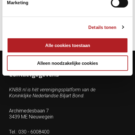
Marketing
SBV/KNBB ledenkorting vakhandel
Details tonen
Alle cookies toestaan
Alleen noodzakelijke cookies
Contactgegevens
KNBB.nl is hèt verenigingsplatform van de
Koninklijke Nederlandse Biljart Bond.
Archimedesbaan 7
3439 ME Nieuwegein
Tel.: 030 - 6008400