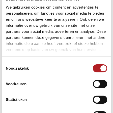
bekende transporteur. Bij twijfel niet doen of neem contact
met ons op voor advies.
We gebruiken cookies om content en advertenties te
personaliseren, om functies voor social media te bieden
en om ons websiteverkeer te analyseren. Ook delen we
informatie over uw gebruik van onze site met onze
partners voor social media, adverteren en analyse. Deze
partners kunnen deze gegevens combineren met andere
informatie die u aan ze heeft verstrekt of die ze hebben
verzameld op basis van uw gebruik van hun services.
Toestemmingsselectie
Noodzakelijk
Voorkeuren
Statistieken
Biljartzalen/clubs/lokaliteiten
Financieel