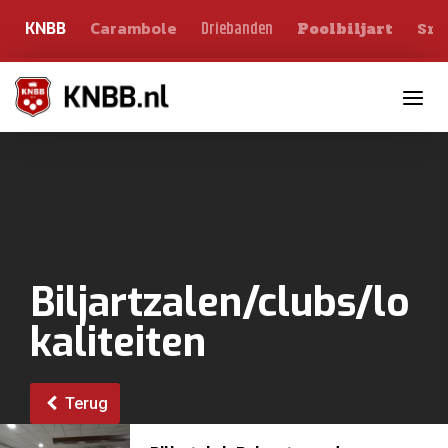
Carambole
Sno
Driebanden
KNBB
Poolbiljart
Toggle n
Biljartzalen/clubs/lo
kaliteiten
Terug