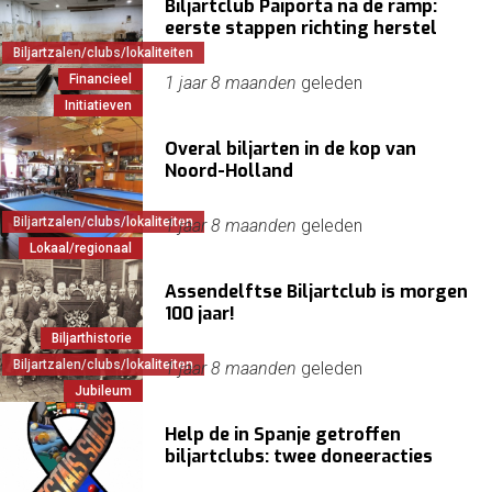
Biljartclub Paiporta na de ramp:
eerste stappen richting herstel
Biljartzalen/clubs/lokaliteiten
Financieel
1 jaar 8 maanden
geleden
Initiatieven
Overal biljarten in de kop van
Noord-Holland
Biljartzalen/clubs/lokaliteiten
1 jaar 8 maanden
geleden
Lokaal/regionaal
Assendelftse Biljartclub is morgen
100 jaar!
Biljarthistorie
Biljartzalen/clubs/lokaliteiten
1 jaar 8 maanden
geleden
Jubileum
Help de in Spanje getroffen
biljartclubs: twee doneeracties