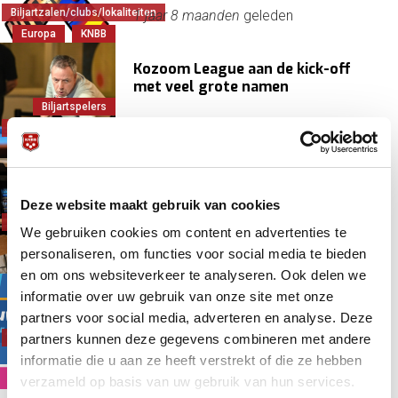
Biljartzalen/clubs/lokaliteiten
1 jaar 8 maanden
geleden
Europa
KNBB
Kozoom League aan de kick-off
met veel grote namen
Biljartspelers
Biljartzalen/clubs/lokaliteiten
1 jaar 11 maanden
geleden
Christiani, Dave
Hazelaar in Rosmalen verbouwd
Deze website maakt gebruik van cookies
Biljartzalen/clubs/lokaliteiten
We gebruiken cookies om content en advertenties te
Innovatie
1 jaar 11 maanden
geleden
personaliseren, om functies voor social media te bieden
Vernieuwing
en om ons websiteverkeer te analyseren. Ook delen we
informatie over uw gebruik van onze site met onze
Clubloterij, waar jouw biljart-,
pool- of snookerclub altijd wint
partners voor social media, adverteren en analyse. Deze
Biljartzalen/clubs/lokaliteiten
partners kunnen deze gegevens combineren met andere
informatie die u aan ze heeft verstrekt of die ze hebben
Financieel
2 jaar 4 maanden
geleden
verzameld op basis van uw gebruik van hun services.
KNBB