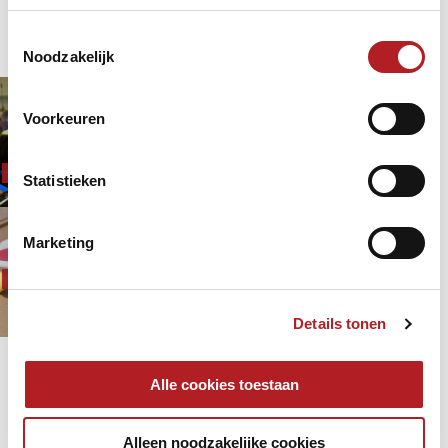
pagina item
Biljartzalen/clubs/lokaliteiten
Financieel
KNBB
Toestemmingsselectie
Lees verder
Noodzakelijk
Dames aan het biljart in historische
Voorkeuren
Sociëteit de Harmonie
Biljartzalen/clubs/lokaliteiten
2 jaar 5 maanden
geleden
Statistieken
Dames
Tijd voor Krijt gratis beschikbaar
Marketing
voor KNBB clubs & verenigingen
Biljartzalen/clubs/lokaliteiten
Initiatieven
2 jaar 5 maanden
geleden
Details tonen
Laagdrempelig
Pagina's
Alle cookies toestaan
« eerste
‹ vorige
1
2
3
4
5
6
7
8
9
Alleen noodzakelijke cookies