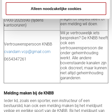
Centrum Veilige Sport
Alleen noodzakelijke cookies
Het CVSN is er voor
Nederland (CVSN)
iedereen in de sport die
vragen of twijfels heeft of
0900-2025590 (tijdens
een melding wil doen.
kantooruren)
Wil je vertrouwelijk iets
bespreken? De KNBB heeft
ook een
Vertrouwenspersoon KNBB
vertrouwenspersoon die
cvandam.vcp@gmail.com
onder geheimhouding
werkt. Alle andere
0654347261
bovenstaande kanalen zijn
ook discreet, maar kunnen
niet altijd geheimhouding
garanderen.
Melding maken bij de KNBB
Ieder lid, zoals een sporter, een instructeur of een
bestuurslid, kan ook een melding maken bij het meldpunt
veilige en eerlijke sport van de KNBB. Bij het meldpunt van