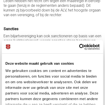
Leden hebben het recht om tegen een maatregel in beroep
te gaan (tenzij in de reglementen anders bepaald). Dit
kunnen zij bijvoorbeeld doen bij de ALV, het hoogste orgaan
van een vereniging, of bij de rechter.
Sancties
Een biljartvereniging kan ook sanctioneren op basis van een
eigen tuchtreglement, waarin sancties staan beschreven
voor bepaalde overtredingen. Afhankelijk van hoe het in het
reglement staat, is het een tuchtorgaan van de vereniging
of het bestuur bevoegd om te sanctioneren. Voorbeelden
van sancties zijn:
Deze website maakt gebruik van cookies
Een officiële waarschuwing
We gebruiken cookies om content en advertenties te
Een tijdelijke schorsing
Een geldboete
personaliseren, om functies voor social media te bieden
Royement
en om ons websiteverkeer te analyseren. Ook delen we
informatie over uw gebruik van onze site met onze
partners voor social media, adverteren en analyse. Deze
Melding maken of ondersteuning nodig?
partners kunnen deze gegevens combineren met andere
Het is belangrijk om te weten dat je er als bestuur niet alleen
informatie die u aan ze heeft verstrekt of die ze hebben