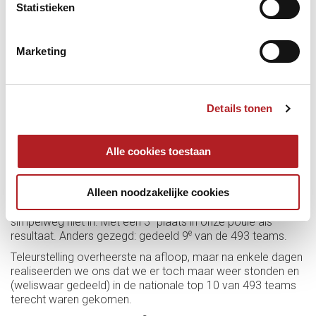
Statistieken
Marketing
Details tonen
De Landsfinale-dag C2
Sportief kunnen we deze dag vrij kort samenvatten: de
Alle cookies toestaan
verwachtingen waren vooraf hoog (misschien iets te hoog
na 2019 haha), maar op de NK-dag konden we het als team
Alleen noodzakelijke cookies
niet voor elkaar krijgen. Voor zowel Henri, Michael en Tim
hetzelfde verhaal: de benodigde piek-partijen zaten er
e
simpelweg niet in. Met een 3
plaats in onze poule als
e
resultaat. Anders gezegd: gedeeld 9
van de 493 teams.
Teleurstelling overheerste na afloop, maar na enkele dagen
realiseerden we ons dat we er toch maar weer stonden en
(weliswaar gedeeld) in de nationale top 10 van 493 teams
terecht waren gekomen.