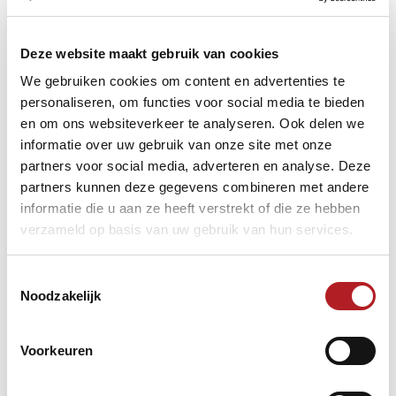
C2 toch weer geplaatst. Een beloning om weer in
Nieuwegein te mogen spelen!
In 2019 gingen we onbevangen naar Nieuwegein en
Deze website maakt gebruik van cookies
kwamen in een faciliteit terecht waar alles op en top
We gebruiken cookies om content en advertenties te
geregeld was. We wisten in 2022 dus wat ons te wachten
stond en de KNBB had weer een puik stukje werk geleverd.
personaliseren, om functies voor social media te bieden
en om ons websiteverkeer te analyseren. Ook delen we
informatie over uw gebruik van onze site met onze
partners voor social media, adverteren en analyse. Deze
partners kunnen deze gegevens combineren met andere
informatie die u aan ze heeft verstrekt of die ze hebben
verzameld op basis van uw gebruik van hun services.
Toestemmingsselectie
Noodzakelijk
Voorkeuren