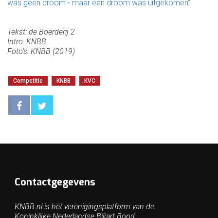
was geen droom - maar een droom was uitgekomen”
Tekst: de Boerderij 2
Intro: KNBB
Foto’s: KNBB (2019)
Competitie
KNBB
KVC
Contactgegevens
KNBB.nl is hèt verenigingsplatform van de
Koninklijke Nederlandse Biljart Bond.