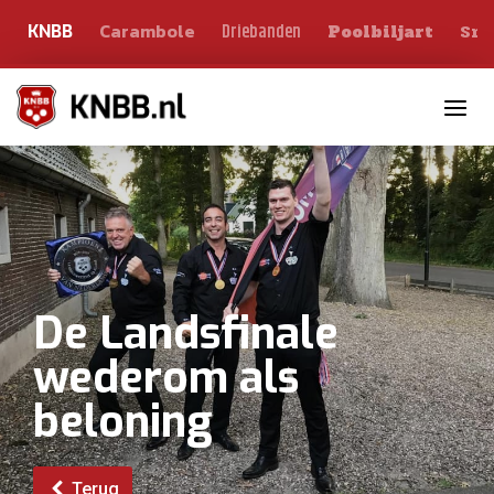
Carambole
Sno
Driebanden
KNBB
Poolbiljart
Toggle n
De Landsfinale
wederom als
beloning
Terug