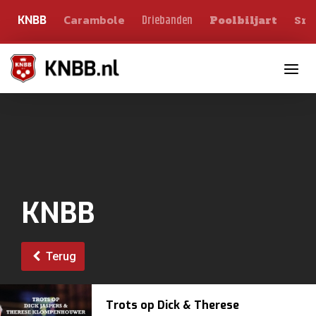
Carambole
Sno
Driebanden
KNBB
Poolbiljart
Toggle n
KNBB
Terug
Trots op Dick & Therese