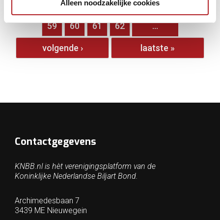
Alleen noodzakelijke cookies
…
54
55
56
57
58
59
60
61
62
…
volgende ›
laatste »
Contactgegevens
KNBB.nl is hèt verenigingsplatform van de
Koninklijke Nederlandse Biljart Bond.
Archimedesbaan 7
3439 ME Nieuwegein