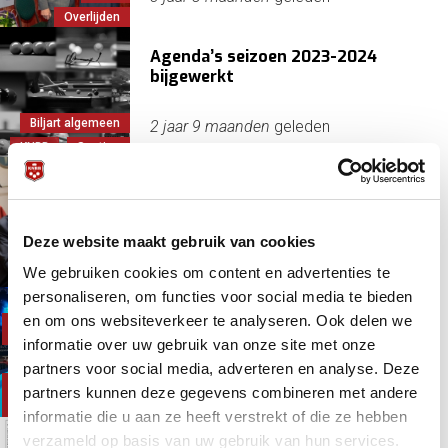
Overlijden
Agenda’s seizoen 2023-2024
bijgewerkt
Biljart algemeen
2 jaar 9 maanden
geleden
KNBB
Secties
Simonis Biljartlakens, Aramith
Biljartballen en KNBB verlengen
samenwerking
Deze website maakt gebruik van cookies
Aramith
KNBB
3 jaar 9 maanden
geleden
We gebruiken cookies om content en advertenties te
Simonis
personaliseren, om functies voor social media te bieden
Driebanders dubbelen in eredivisie:
en om ons websiteverkeer te analyseren. Ook delen we
Bruijn, Jean Paul
5e en 6e speelronde
de
informatie over uw gebruik van onze site met onze
Christiani, Dave
partners voor social media, adverteren en analyse. Deze
Kozoom
3 jaar 9 maanden
geleden
partners kunnen deze gegevens combineren met andere
League/Eredivisie
Driebanden
informatie die u aan ze heeft verstrekt of die ze hebben
verzameld op basis van uw gebruik van hun services.
De BiljartBallen van oktober 2022