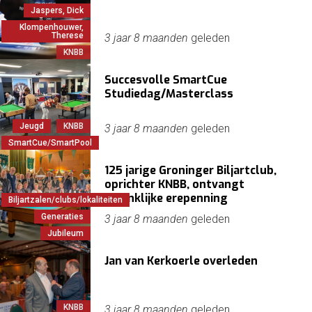
Jaspers, Dick
Klompenhouwer,
Therese
3 jaar 8 maanden
geleden
KNBB
Succesvolle SmartCue
Studiedag/Masterclass
Jeugd
KNBB
3 jaar 8 maanden
geleden
SmartCue/SmartPool
125 jarige Groninger Biljartclub,
oprichter KNBB, ontvangt
koninklijke erepenning
Biljartzalen/clubs/lokaliteiten
Generaties
3 jaar 8 maanden
geleden
Jubileum
Jan van Kerkoerle overleden
KNBB
3 jaar 8 maanden
geleden