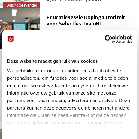
Doping(preventie)
Educatiesessie Dopingautoriteit
voor Selecties TeamNL
Doping(preventie)
3 jaar 5 maanden
geleden
KNBB
TeamNL
Aanvullende wijzigingen
Deze website maakt gebruik van cookies
Dopinglijst 2022
We gebruiken cookies om content en advertenties te
personaliseren, om functies voor social media te bieden
Biljart algemeen
4 jaar 8 maanden
geleden
en om ons websiteverkeer te analyseren. Ook delen we
Doping(preventie)
informatie over uw gebruik van onze site met onze
Dopingregelwijziging rondom
partners voor social media, adverteren en analyse. Deze
gebruik glucocorticoïden
partners kunnen deze gegevens combineren met andere
informatie die u aan ze heeft verstrekt of die ze hebben
4 jaar 9 maanden
geleden
verzameld op basis van uw gebruik van hun services.
Doping(preventie)
Aangepast Dopingreglement