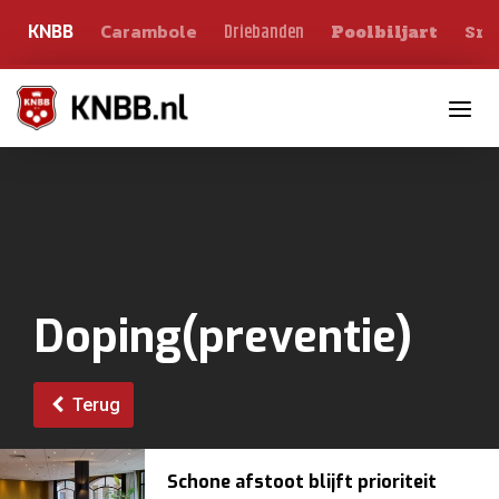
Carambole
Sno
Driebanden
KNBB
Poolbiljart
Toggle n
Doping(preventie)
Terug
Schone afstoot blijft prioriteit