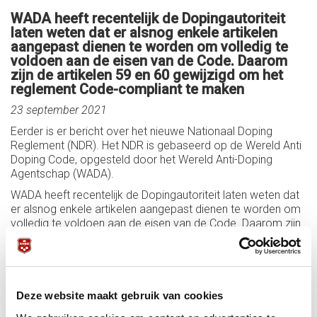
WADA heeft recentelijk de Dopingautoriteit
laten weten dat er alsnog enkele artikelen
aangepast dienen te worden om volledig te
voldoen aan de eisen van de Code. Daarom
zijn de artikelen 59 en 60 gewijzigd om het
reglement Code-compliant te maken
23 september 2021
Eerder is er bericht over het nieuwe Nationaal Doping
Reglement (NDR). Het NDR is gebaseerd op de Wereld Anti
Doping Code, opgesteld door het Wereld Anti-Doping
Agentschap (WADA).
WADA heeft recentelijk de Dopingautoriteit laten weten dat
er alsnog enkele artikelen aangepast dienen te worden om
volledig te voldoen aan de eisen van de Code. Daarom zijn
de artikelen 59 en 60 gewijzigd om het reglement Code-
compliant te maken. Daarnaast zijn wat tekstuele
verbeteringen doorgevoerd. Deze wijzigingen betreffen
geen verzwaring van de verplichtingen van de sporters,
maar zijn vooral procedureel van aard.
Deze website maakt gebruik van cookies
Dit reglement is reeds op de ISR website geplaats en wordt