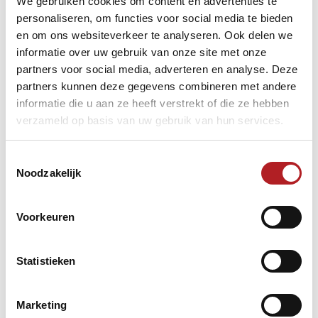
We gebruiken cookies om content en advertenties te
van kracht op 1 oktober. De bijbehorende bijlagen (de
personaliseren, om functies voor social media te bieden
WADA-dopinglijst; de Dispensatiebijlage 2021 en de
en om ons websiteverkeer te analyseren. Ook delen we
Whereabouts-bijlage 2021) zijn ongewijzigd. Alle
informatie over uw gebruik van onze site met onze
documenten zijn via deze link te vinden:
https://www.isr.nl/doping/reglementen
.
partners voor social media, adverteren en analyse. Deze
partners kunnen deze gegevens combineren met andere
informatie die u aan ze heeft verstrekt of die ze hebben
verzameld op basis van uw gebruik van hun services.
Toestemmingsselectie
Noodzakelijk
Voorkeuren
Statistieken
Marketing
Doping(preventie)