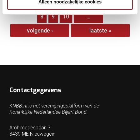
Alleen noodzakelijke cookies
…
2
3
4
5
6
7
8
9
10
…
volgende ›
laatste »
Contactgegevens
KNBB.nl is hèt verenigingsplatform van de
Koninklijke Nederlandse Biljart Bond.
Archimedesbaan 7
3439 ME Nieuwegein