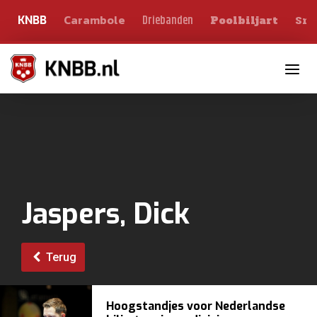
Carambole
Sno
Driebanden
KNBB
Poolbiljart
Toggle n
Jaspers, Dick
Terug
Hoogstandjes voor Nederlandse