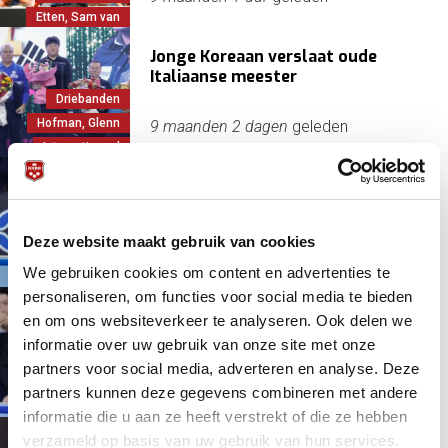
Etten, Sam van
Jonge Koreaan verslaat oude
Italiaanse meester
Driebanden
Hofman, Glenn
9 maanden 2 dagen
geleden
Internationaal
Glenn Hofman mist finale, maar
klimt op ranglijst
Driebanden
Deze website maakt gebruik van cookies
Hofman, Glenn
9 maanden 3 dagen
geleden
We gebruiken cookies om content en advertenties te
Internationaal
personaliseren, om functies voor social media te bieden
Glenn Hofman krijgt World Cup
en om ons websiteverkeer te analyseren. Ook delen we
succes in zicht
informatie over uw gebruik van onze site met onze
Driebanden
partners voor social media, adverteren en analyse. Deze
Hofman, Glenn
9 maanden 3 dagen
geleden
partners kunnen deze gegevens combineren met andere
Internationaal
informatie die u aan ze heeft verstrekt of die ze hebben
verzameld op basis van uw gebruik van hun services.
Glenn Hofman, Redder van Oranje