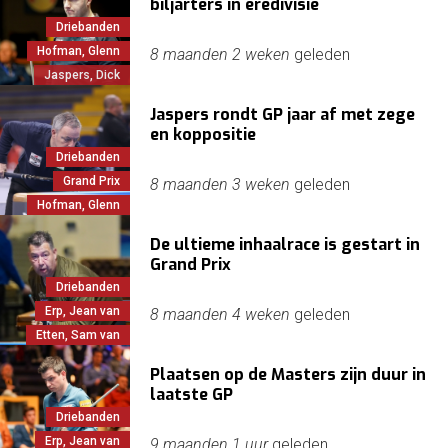
biljarters in eredivisie
Driebanden
Hofman, Glenn
8 maanden 2 weken
geleden
Jaspers, Dick
Jaspers rondt GP jaar af met zege
en koppositie
Driebanden
Grand Prix
8 maanden 3 weken
geleden
Hofman, Glenn
De ultieme inhaalrace is gestart in
Grand Prix
Driebanden
Erp, Jean van
8 maanden 4 weken
geleden
Etten, Sam van
Plaatsen op de Masters zijn duur in
laatste GP
Driebanden
Erp, Jean van
9 maanden 1 uur
geleden