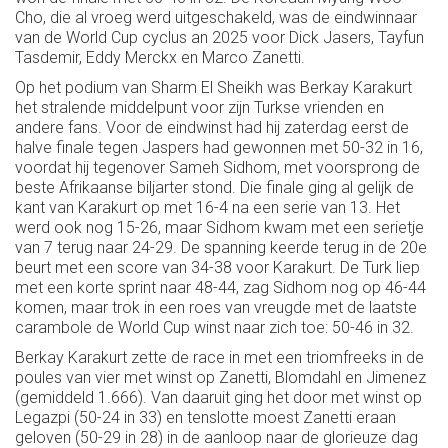
Cho, die al vroeg werd uitgeschakeld, was de eindwinnaar
van de World Cup cyclus an 2025 voor Dick Jasers, Tayfun
Tasdemir, Eddy Merckx en Marco Zanetti.
Op het podium van Sharm El Sheikh was Berkay Karakurt
het stralende middelpunt voor zijn Turkse vrienden en
andere fans. Voor de eindwinst had hij zaterdag eerst de
halve finale tegen Jaspers had gewonnen met 50-32 in 16,
voordat hij tegenover Sameh Sidhom, met voorsprong de
beste Afrikaanse biljarter stond. Die finale ging al gelijk de
kant van Karakurt op met 16-4 na een serie van 13. Het
werd ook nog 15-26, maar Sidhom kwam met een serietje
van 7 terug naar 24-29. De spanning keerde terug in de 20e
beurt met een score van 34-38 voor Karakurt. De Turk liep
met een korte sprint naar 48-44, zag Sidhom nog op 46-44
komen, maar trok in een roes van vreugde met de laatste
carambole de World Cup winst naar zich toe: 50-46 in 32.
Berkay Karakurt zette de race in met een triomfreeks in de
poules van vier met winst op Zanetti, Blomdahl en Jimenez
(gemiddeld 1.666). Van daaruit ging het door met winst op
Legazpi (50-24 in 33) en tenslotte moest Zanetti eraan
geloven (50-29 in 28) in de aanloop naar de glorieuze dag