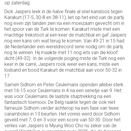
op zaterdag.
Dick Jaspers leek in de halve finale al snel kansloos tegen
Karakurt (17-5, 30-8 en 38-11), liet op het eind van de partij
nog even zijn tanden zien na een moeizaam gevecht om in
het spoor van de Turk te komen. Karakurt miste met een
machtige trekstoot al een keer de matchbal en gaf Jaspers
nog een kans om wat terug te komen. Van 49-21 in 15 had
de Nederlander een wereldrecord serie nodig om de partij
nog te winnen. Hij maakte met 11 nog iets van die kloof
dicht (49-32). In de volgende poging miste de Turk nog een
keer in de carré, Jaspers rook weer een kans, miste een
losband en bood Karakurt de matchbal aan voor 50-32 in
17.
Sameh Sidhom en Peter Ceulemans openden allebei sterk
met 16-15 voor Ceulemans in 4 na een serietje van 9. Het
was voor Ceulemans de laatste stuiptrekking na een
fantastisch toernooi. De Belg raakte tegen de ook niet
fameuze Sidhom verder achterop na een fase van twee
caramboles in 13 beurten. Het vonnis werd door Sidhom
geveld met 7, 0 en 3 voor een score van 50-30. Door het
verlies van Jaspers is Myung Woo Cho nu zeker van de