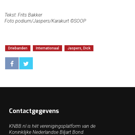
Tekst: Frits Bakker
Foto podium/Jaspers/Karakurt ©SOOP
Driebanden
Internationaal
Jaspers, Dick
Contactgegevens
KNBB.nl is hèt verenigingsplatform van de
Koninklijke Nederlandse Biljart Bond.