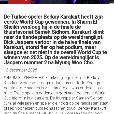
De Turkse speler Berkay Karakurt heeft zijn
eerste World Cup gewonnen. In Sharm El
Sheikh versloeg hij in de finale de
thuisfavoriet Sameh Sidhom. Karakurt klimt
naar de tiende plaats op de wereldranglijst.
Dick Jaspers verloor in de halve finale van
Karakurt, stond fier op het podium, maar
slaagde er net niet in de overall World Cup te
winnen van 2025. Op de wereldranglijst is
Jaspers nummer 2 na Myung Woo Cho.
13 december 2025
SHARM EL SHEIKH – De Turkse, jonge dertiger Berkay
Karakurt vierde zaterdagmiddag aan de Rode Zee zijn
eerste grote succes in zijn carrière en was er dolgelukkig
mee. Twee spelers deden een gooi naar de eerste World
Cup triomf in hun carrière. De thuisspeler Sameh Sidhom
(34), al vele jaren en speler die hoog op de ranglijsten staat,
greep voor eigen publiek naast het goud. Berkay Karakurt
won de finale met 50-46 in 32. De Koreaan Myung Woo