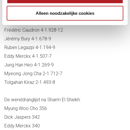
Thanh Luc Tran 6-1.568-9
Myung Woo Cho 5-1.870-14
Alleen noodzakelijke cookies
Nick Polychronopoulos 5-1.833-12
Frédéric Caudron 4-1.928-12
Jérémy Bury 4-1.678-9
Ruben Legazpi 4-1.194-9
Eddy Merckx 4-1.507-7
Jung Han Heo 4-1.269-9
Myeong Jong Cha 2-1.712-7
Tolgahan Kiraz 2-1.493-8
De wereldranglijst na Sharm El Sheikh:
Myung Woo Cho 356
Dick Jaspers 342
Eddy Merckx 340