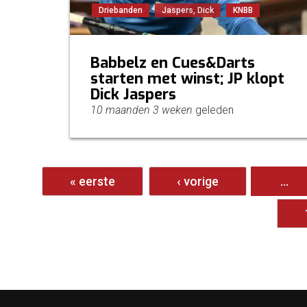
Driebanden
Jaspers, Dick
KNBB
Babbelz en Cues&Darts
starten met winst; JP klopt
Dick Jaspers
10 maanden 3 weken
geleden
Pagina's
« eerste
‹ vorige
…