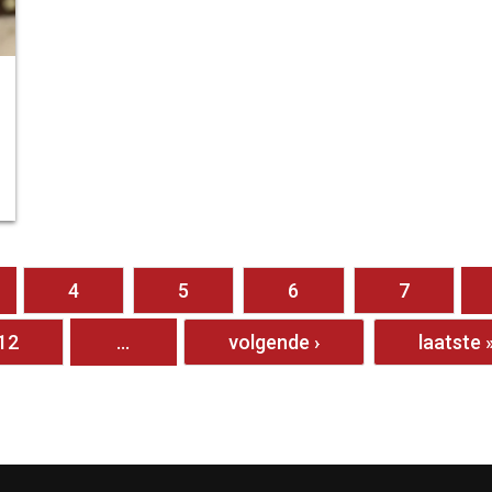
4
5
6
7
12
…
volgende ›
laatste 