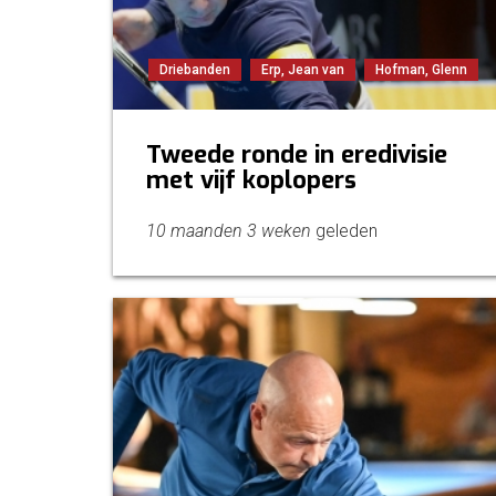
Driebanden
Erp, Jean van
Hofman, Glenn
Tweede ronde in eredivisie
met vijf koplopers
10 maanden 3 weken
geleden