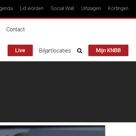
genda
Lid worden
Social Wall
Uitslagen
Kortingen
n
Contact
Live
Mijn KNBB
Biljartlocaties