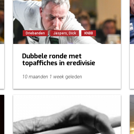
Driebanden
Jaspers, Dick
KNBB
Dubbele ronde met
topaffiches in eredivisie
10 maanden 1 week
geleden