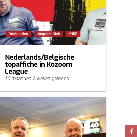
Driebanden
Jaspers, Dick
KNBB
Nederlands/Belgische
topaffiche in Kozoom
League
10 maanden 2 weken
geleden