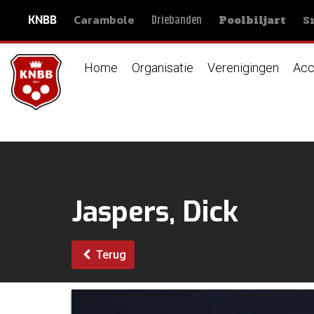
Carambole
S
Driebanden
KNBB
Poolbiljart
Home
Organisatie
Verenigingen
Acc
Jaspers, Dick
Terug