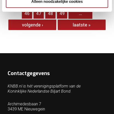
Alleen noodzakelijke cookies
…
41
42
43
44
45
46
47
48
49
…
volgende ›
laatste »
Contactgegevens
KNBB.nl is hèt verenigingsplatform van de
Koninklijke Nederlandse Biljart Bond.
Archimedesbaan 7
3439 ME Nieuwegein