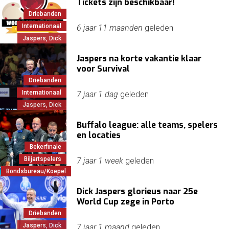
Tickets zijn beschikbaar!
Driebanden
Internationaal
6 jaar 11 maanden
geleden
Jaspers, Dick
Jaspers na korte vakantie klaar
voor Survival
Driebanden
Internationaal
7 jaar 1 dag
geleden
Jaspers, Dick
Buffalo league: alle teams, spelers
en locaties
Bekerfinale
Biljartspelers
7 jaar 1 week
geleden
Bondsbureau/Koepel
Dick Jaspers glorieus naar 25e
World Cup zege in Porto
Driebanden
Jaspers, Dick
7 jaar 1 maand
geleden