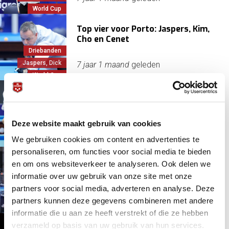
World Cup
Top vier voor Porto: Jaspers, Kim,
Cho en Cenet
Driebanden
Jaspers, Dick
7 jaar 1 maand
geleden
World Cup
Jaspers met beste gemiddelde
naar knock-outs in Porto
Driebanden
Deze website maakt gebruik van cookies
Jaspers, Dick
7 jaar 1 maand
geleden
We gebruiken cookies om content en advertenties te
World Cup
personaliseren, om functies voor social media te bieden
Dick Jaspers start zijn missie tegen
en om ons websiteverkeer te analyseren. Ook delen we
Franse belofte
informatie over uw gebruik van onze site met onze
Driebanden
partners voor social media, adverteren en analyse. Deze
Jaspers, Dick
7 jaar 1 maand
geleden
partners kunnen deze gegevens combineren met andere
World Cup
informatie die u aan ze heeft verstrekt of die ze hebben
verzameld op basis van uw gebruik van hun services.
Dick Jaspers houdt fier stand in