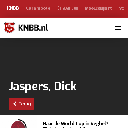
Carambole
Sno
Driebanden
KNBB
Poolbiljart
Toggle n
Jaspers, Dick
Terug
Naar de World Cup in Veghel?