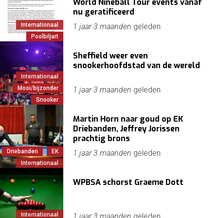
World Nineball Tour events vanaf
nu geratificeerd
Internationaal
1 jaar 3 maanden
geleden
Poolbiljart
Sheffield weer even
snookerhoofdstad van de wereld
Internationaal
Mooi/bijzonder
1 jaar 3 maanden
geleden
Snooker
Martin Horn naar goud op EK
Driebanden, Jeffrey Jorissen
prachtig brons
Driebanden
EK
1 jaar 3 maanden
geleden
Internationaal
WPBSA schorst Graeme Dott
Internationaal
1 jaar 3 maanden
geleden