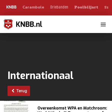
Carambole
Sno
Driebanden
KNBB
Poolbiljart
Toggle n
Internationaal
Terug
Overeenkomst WPA en Matchroom: