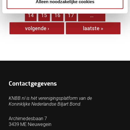
Alleen noodzakelijke cookies
…
9
10
11
12
13
14
15
16
17
…
volgende ›
laatste »
Contactgegevens
KNBB.nl is hèt verenigingsplatform van de
Koninklijke Nederlandse Biljart Bond.
Archimedesbaan 7
3439 ME Nieuwegein