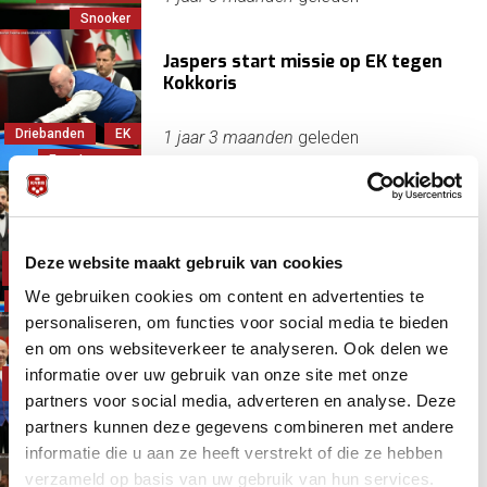
Snooker
Jaspers start missie op EK tegen
Kokkoris
Driebanden
EK
1 jaar 3 maanden
geleden
Erp, Jean van
Turken naar dubbel goud in
Europa; brons voor TeamNL
Deze website maakt gebruik van cookies
Bruijn, Jean Paul
de
1 jaar 4 maanden
geleden
We gebruiken cookies om content en advertenties te
Driebanden
EK
personaliseren, om functies voor social media te bieden
Nederland winnaar in onvervalste
en om ons websiteverkeer te analyseren. Ook delen we
kraker met België
informatie over uw gebruik van onze site met onze
Bruijn, Jean Paul
de
partners voor social media, adverteren en analyse. Deze
EK
1 jaar 4 maanden
geleden
partners kunnen deze gegevens combineren met andere
Internationaal
informatie die u aan ze heeft verstrekt of die ze hebben
verzameld op basis van uw gebruik van hun services.
TeamNL tweemaal groepswinnaar