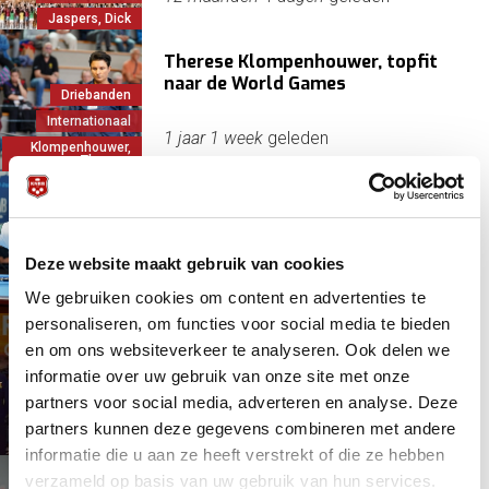
Jaspers, Dick
Therese Klompenhouwer, topfit
naar de World Games
Driebanden
Internationaal
1 jaar 1 week
geleden
Klompenhouwer,
Therese
Boegbeeld Dick Jaspers 60 jaar
Driebanden
Deze website maakt gebruik van cookies
Internationaal
1 jaar 2 weken
geleden
We gebruiken cookies om content en advertenties te
Jaspers, Dick
personaliseren, om functies voor social media te bieden
Franse winnaar, Caudron
en om ons websiteverkeer te analyseren. Ook delen we
recordhouder in Europacup
informatie over uw gebruik van onze site met onze
Driebanden
partners voor social media, adverteren en analyse. Deze
Europa
1 jaar 3 weken
geleden
partners kunnen deze gegevens combineren met andere
Internationaal
informatie die u aan ze heeft verstrekt of die ze hebben
verzameld op basis van uw gebruik van hun services.
Finale Europacup zonder Oranje