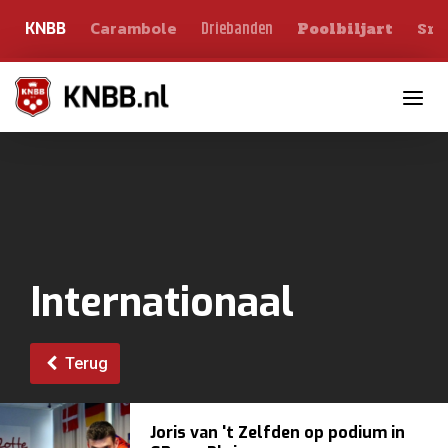
Carambole
Sno
Driebanden
KNBB
Poolbiljart
Toggle n
Internationaal
Terug
Joris van 't Zelfden op podium in