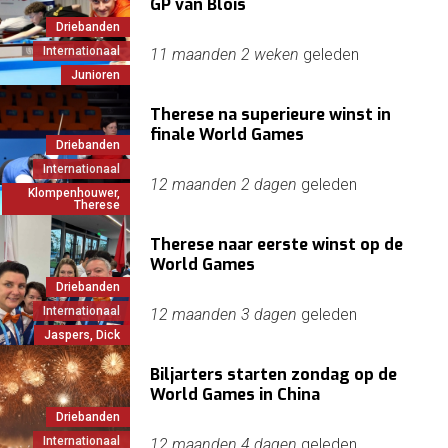
GP van Blois
Driebanden
Internationaal
11 maanden 2 weken
geleden
Junioren
Therese na superieure winst in
finale World Games
Driebanden
Internationaal
12 maanden 2 dagen
geleden
Klompenhouwer,
Therese
Therese naar eerste winst op de
World Games
Driebanden
Internationaal
12 maanden 3 dagen
geleden
Jaspers, Dick
Biljarters starten zondag op de
World Games in China
Driebanden
Internationaal
12 maanden 4 dagen
geleden