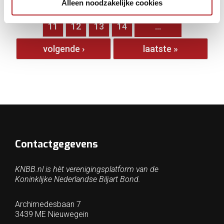
Alleen noodzakelijke cookies
…
6
7
8
9
10
11
12
13
14
…
volgende ›
laatste »
Contactgegevens
KNBB.nl is hèt verenigingsplatform van de
Koninklijke Nederlandse Biljart Bond.
Archimedesbaan 7
3439 ME Nieuwegein