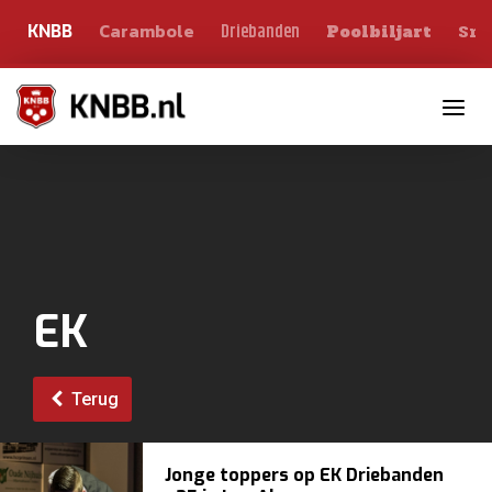
Carambole
Sno
Driebanden
KNBB
Poolbiljart
Toggle n
EK
Terug
Jonge toppers op EK Driebanden