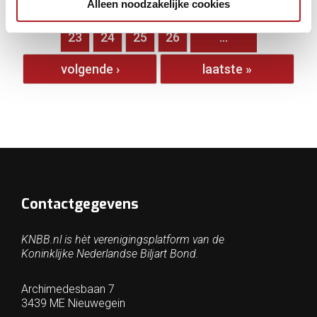
Alleen noodzakelijke cookies
…
18
19
20
21
22
23
24
25
26
…
volgende ›
laatste »
Contactgegevens
KNBB.nl is hèt verenigingsplatform van de
Koninklijke Nederlandse Biljart Bond.
Archimedesbaan 7
3439 ME Nieuwegein