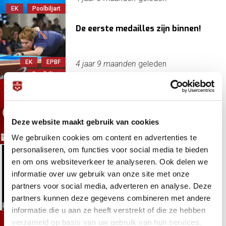
EK
Poolbiljart
De eerste medailles zijn binnen!
EK
EPBF
4 jaar 9 maanden
geleden
Poolbiljart
Nederlandse equipe klaar voor EK
Deze website maakt gebruik van cookies
EK
EPBF
4 jaar 9 maanden
geleden
We gebruiken cookies om content en advertenties te
Poolbiljart
personaliseren, om functies voor social media te bieden
Eerst Eurotour, dan EK
en om ons websiteverkeer te analyseren. Ook delen we
informatie over uw gebruik van onze site met onze
partners voor social media, adverteren en analyse. Deze
EK
Europa
4 jaar 9 maanden
geleden
partners kunnen deze gegevens combineren met andere
Poolbiljart
informatie die u aan ze heeft verstrekt of die ze hebben
verzameld op basis van uw gebruik van hun services.
Selectie TeamNL EK Poolbiljart