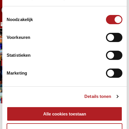
2021 bekend
Toestemmingsselectie
EK
EPBF
Noodzakelijk
4 jaar 10 maanden
geleden
Poolbiljart
Data EK Driebanden bekend: 14-18
Voorkeuren
juni 2022
Statistieken
5 jaar 1 week
geleden
Driebanden
EK
Marketing
EK Driebanden 2021 gaat niet door,
maar: Nederland krijgt EK 2022!
Coronavirus
5 jaar 3 maanden
geleden
Details tonen
Driebanden
EK
Pagina's
Alle cookies toestaan
« eerste
‹ vorige