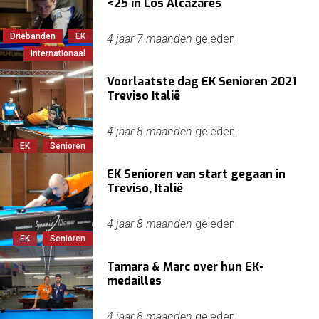
<25 in Los Alcazares
Driebanden
EK
4 jaar 7 maanden
geleden
Internationaal
Voorlaatste dag EK Senioren 2021
Treviso Italië
4 jaar 8 maanden
geleden
EK
Senioren
EK Senioren van start gegaan in
Treviso, Italië
4 jaar 8 maanden
geleden
EK
Senioren
Tamara & Marc over hun EK-
medailles
4 jaar 8 maanden
geleden