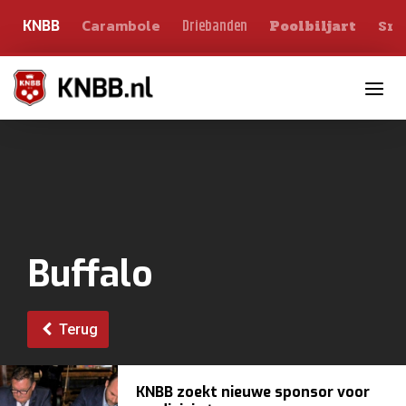
Carambole
Sno
Driebanden
KNBB
Poolbiljart
Toggle n
Buffalo
Terug
KNBB zoekt nieuwe sponsor voor