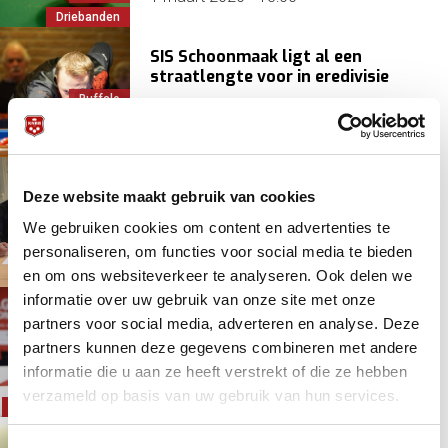
Driebanden
SIS Schoonmaak ligt al een
straatlengte voor in eredivisie
Buffalo
Driebanden
7 jaar 8 maanden
geleden
Hofman, Glenn
Driebanden verheugd met
Deze website maakt gebruik van cookies
samenwerking Buffalo.nl B.V.
We gebruiken cookies om content en advertenties te
personaliseren, om functies voor social media te bieden
Buffalo
7 jaar 10 maanden
geleden
en om ons websiteverkeer te analyseren. Ook delen we
Driebanden
informatie over uw gebruik van onze site met onze
Wat een start van de Buffalo
partners voor social media, adverteren en analyse. Deze
League: Caudron-Jaspers!
partners kunnen deze gegevens combineren met andere
Buffalo
informatie die u aan ze heeft verstrekt of die ze hebben
Driebanden
8 jaar 11 maanden
geleden
verzameld op basis van uw gebruik van hun services.
Eredivisie/Topklasse
FC Porto eindelijk Europa's Beste