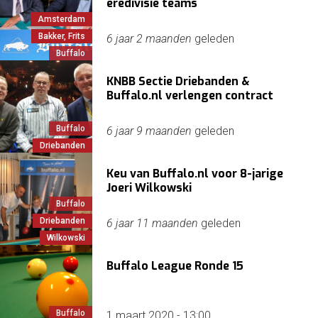
eredivisie teams
Amsterdam
Bakker, Frits
6 jaar 2 maanden
geleden
Buffalo
KNBB Sectie Driebanden &
Buffalo.nl verlengen contract
Buffalo
6 jaar 9 maanden
geleden
Driebanden
Keu van Buffalo.nl voor 8-jarige
Joeri Wilkowski
Buffalo
Driebanden
6 jaar 11 maanden
geleden
Wilkowski
Buffalo League Ronde 15
Buffalo
1 maart 2020 - 13:00