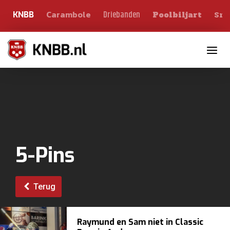
Carambole
Sno
Driebanden
KNBB
Poolbiljart
Toggle n
5-Pins
Terug
Raymund en Sam niet in Classic