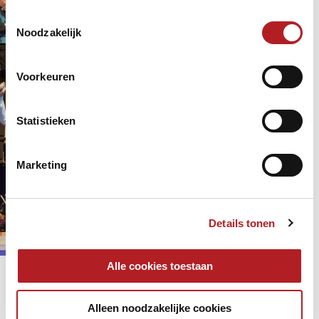
kans
Toestemmingsselectie
Noodzakelijk
9 jaar 3 maanden
geleden
5-Pins
EK
Voorkeuren
Hollands Glorie op EK Alle
Spelsoorten
Statistieken
5-Pins
Carambole/libre
9 jaar 3 maanden
geleden
Driebanden
Marketing
Nederlanders op EK: de spelers, de
kansen, het programma
5-Pins
Details tonen
Carambole/libre
9 jaar 3 maanden
geleden
EK
Alle cookies toestaan
Pagina's
« eerste
‹ vorige
Alleen noodzakelijke cookies