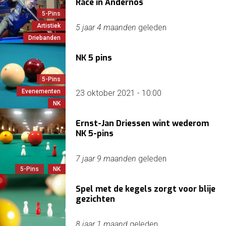
Race in Andernos
5-Pins
Artistiek
5 jaar 4 maanden
geleden
Driebanden
NK 5 pins
5-Pins
Evenementen
23 oktober 2021 - 10:00
NK
Ernst-Jan Driessen wint wederom
NK 5-pins
7 jaar 9 maanden
geleden
5-Pins
NK
Spel met de kegels zorgt voor blije
gezichten
8 jaar 1 maand
geleden