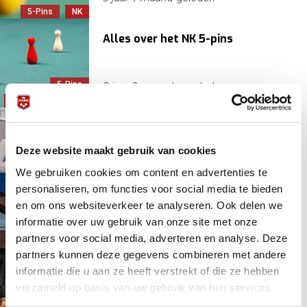
5-Pins
NK
Alles over het NK 5-pins
5-Pins
8 jaar 2 maanden
geleden
Initiatieven
NK
Giovanni Forino rekent af met
syndroom
Deze website maakt gebruik van cookies
5-Pins
We gebruiken cookies om content en advertenties te
Demo/workshop
9 jaar 1 maand
geleden
personaliseren, om functies voor social media te bieden
Internationaal
en om ons websiteverkeer te analyseren. Ook delen we
Biljartmekka Oosterhout krijgt
informatie over uw gebruik van onze site met onze
prachtig weekend
partners voor social media, adverteren en analyse. Deze
5-Pins
partners kunnen deze gegevens combineren met andere
Bekerfinale
9 jaar 2 maanden
geleden
informatie die u aan ze heeft verstrekt of die ze hebben
Driebanden
verzameld op basis van uw gebruik van hun services.
Kegelbiljarters verdienen eerlijke