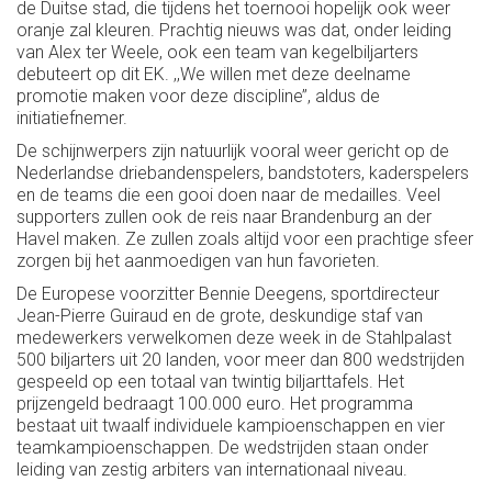
de Duitse stad, die tijdens het toernooi hopelijk ook weer
oranje zal kleuren. Prachtig nieuws was dat, onder leiding
van Alex ter Weele, ook een team van kegelbiljarters
debuteert op dit EK. ,,We willen met deze deelname
promotie maken voor deze discipline’’, aldus de
initiatiefnemer.
De schijnwerpers zijn natuurlijk vooral weer gericht op de
Nederlandse driebandenspelers, bandstoters, kaderspelers
en de teams die een gooi doen naar de medailles. Veel
supporters zullen ook de reis naar Brandenburg an der
Havel maken. Ze zullen zoals altijd voor een prachtige sfeer
zorgen bij het aanmoedigen van hun favorieten.
De Europese voorzitter Bennie Deegens, sportdirecteur
Jean-Pierre Guiraud en de grote, deskundige staf van
medewerkers verwelkomen deze week in de Stahlpalast
500 biljarters uit 20 landen, voor meer dan 800 wedstrijden
gespeeld op een totaal van twintig biljarttafels. Het
prijzengeld bedraagt 100.000 euro. Het programma
bestaat uit twaalf individuele kampioenschappen en vier
teamkampioenschappen. De wedstrijden staan onder
leiding van zestig arbiters van internationaal niveau.