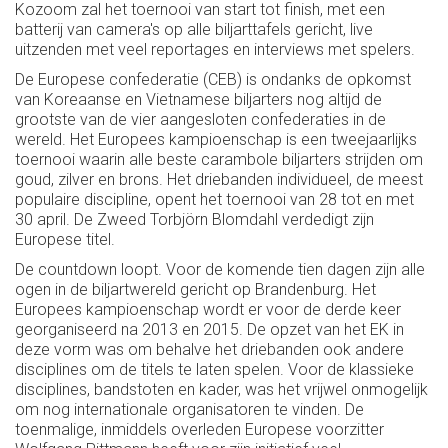
Kozoom zal het toernooi van start tot finish, met een
batterij van camera's op alle biljarttafels gericht, live
uitzenden met veel reportages en interviews met spelers.
De Europese confederatie (CEB) is ondanks de opkomst
van Koreaanse en Vietnamese biljarters nog altijd de
grootste van de vier aangesloten confederaties in de
wereld. Het Europees kampioenschap is een tweejaarlijks
toernooi waarin alle beste carambole biljarters strijden om
goud, zilver en brons. Het driebanden individueel, de meest
populaire discipline, opent het toernooi van 28 tot en met
30 april. De Zweed Torbjörn Blomdahl verdedigt zijn
Europese titel.
De countdown loopt. Voor de komende tien dagen zijn alle
ogen in de biljartwereld gericht op Brandenburg. Het
Europees kampioenschap wordt er voor de derde keer
georganiseerd na 2013 en 2015. De opzet van het EK in
deze vorm was om behalve het driebanden ook andere
disciplines om de titels te laten spelen. Voor de klassieke
disciplines, bandstoten en kader, was het vrijwel onmogelijk
om nog internationale organisatoren te vinden. De
toenmalige, inmiddels overleden Europese voorzitter