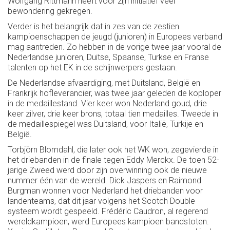
Wolfgang Rittmann heeft voor zijn initiatief veel
bewondering gekregen.
Verder is het belangrijk dat in zes van de zestien
kampioenschappen de jeugd (junioren) in Europees verband
mag aantreden. Zo hebben in de vorige twee jaar vooral de
Nederlandse junioren, Duitse, Spaanse, Turkse en Franse
talenten op het EK in de schijnwerpers gestaan.
De Nederlandse afvaardiging, met Duitsland, België en
Frankrijk hofleverancier, was twee jaar geleden de koploper
in de medaillestand. Vier keer won Nederland goud, drie
keer zilver, drie keer brons, totaal tien medailles. Tweede in
de medaillespiegel was Duitsland, voor Italië, Turkije en
België.
Torbjörn Blomdahl, die later ook het WK won, zegevierde in
het driebanden in de finale tegen Eddy Merckx. De toen 52-
jarige Zweed werd door zijn overwinning ook de nieuwe
nummer één van de wereld. Dick Jaspers en Raimond
Burgman wonnen voor Nederland het driebanden voor
landenteams, dat dit jaar volgens het Scotch Double
systeem wordt gespeeld. Frédéric Caudron, al regerend
wereldkampioen, werd Europees kampioen bandstoten.