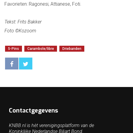
Favorieten: Ragonesi, Attianese, Foti.
Tekst: Frits Bakker
Foto ©Kozoom
5-Pins
Carambole/libre
Driebanden
Contactgegevens
KNBB.nl is hèt verenigingsplatform van de
Koninklijke Nederlandse Biljart Bond.