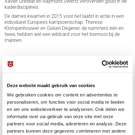
Xavier Gretillat en Raymund Swertz veroverden goud in de
kaderdisciplines.
De dames kwamen in 2015 voor het laatst in actie in een
individueel Europees kampioenschap. Therese
Klompenhouwer en Gülsen Degener, de nummers één en
twee, hebben wel een wildcard voor het toernooi bij de
mannen.
De spelsoorten in volgorde, met de titelhouders en de
favorieten:
Driebanden individueel (28-30 april):
Deze website maakt gebruik van cookies
Titelhouder: Torbjörn Blomdahl
We gebruiken cookies om content en advertenties te
Favorieten: Jaspers, Blomdahl, Caudron, Sánchez, Merckx,
personaliseren, om functies voor social media te bieden
Polychronopouloz, Zanetti, Coklu, Tasdemir.
en om ons websiteverkeer te analyseren. Ook delen we
informatie over uw gebruik van onze site met onze
partners voor social media, adverteren en analyse. Deze
Driebanden junioren onder 21 (28-30 april):
partners kunnen deze gegevens combineren met andere
Titelhouder Andres Carrion (Spanje)