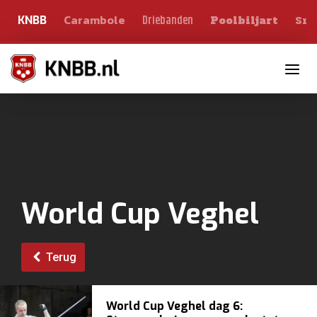
Carambole
Sno
Driebanden
KNBB
Poolbiljart
Toggle n
World Cup Veghel
Terug
World Cup Veghel dag 6: