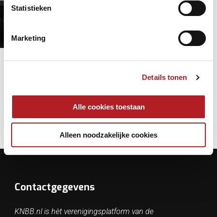
Statistieken
op World Cup podium
Driebanden
World Cup
3 jaar 9 maanden
geleden
Marketing
World Cup Veghel
Pagina's
« eerste
‹ vorige
Details tonen
1
2
3
4
Alle cookies toestaan
Alleen noodzakelijke cookies
Contactgegevens
KNBB.nl is hèt verenigingsplatform van de