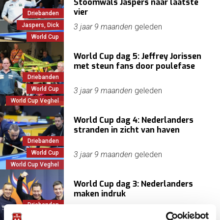
Stoomwals Jaspers naar laatste
vier
Driebanden
Jaspers, Dick
3 jaar 9 maanden
geleden
World Cup
World Cup dag 5: Jeffrey Jorissen
met steun fans door poulefase
Driebanden
World Cup
3 jaar 9 maanden
geleden
World Cup Veghel
World Cup dag 4: Nederlanders
stranden in zicht van haven
Driebanden
World Cup
3 jaar 9 maanden
geleden
World Cup Veghel
World Cup dag 3: Nederlanders
maken indruk
Driebanden
World Cup
3 jaar 9 maanden
geleden