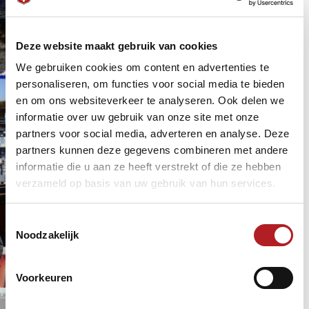
World Cup Veghel
World Cup Veghel dag 2: Veel
Deze website maakt gebruik van cookies
Nederlanders door
We gebruiken cookies om content en advertenties te
Driebanden
personaliseren, om functies voor social media te bieden
World Cup
3 jaar 9 maanden
geleden
en om ons websiteverkeer te analyseren. Ook delen we
World Cup Veghel
informatie over uw gebruik van onze site met onze
World Cup Veghel: alles over dag 1
partners voor social media, adverteren en analyse. Deze
partners kunnen deze gegevens combineren met andere
Driebanden
informatie die u aan ze heeft verstrekt of die ze hebben
World Cup
3 jaar 9 maanden
geleden
verzameld op basis van uw gebruik van hun services.
World Cup Veghel
Harry Mathijssen: met de World
Toestemmingsselectie
Cup goud in de vingers
Noodzakelijk
Driebanden
World Cup
3 jaar 9 maanden
geleden
Voorkeuren
World Cup Veghel
Paul Bruijstens (58): puur genieten