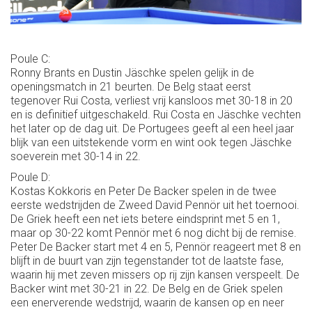
Poule C:
Ronny Brants en Dustin Jäschke spelen gelijk in de
openingsmatch in 21 beurten. De Belg staat eerst
tegenover Rui Costa, verliest vrij kansloos met 30-18 in 20
en is definitief uitgeschakeld. Rui Costa en Jäschke vechten
het later op de dag uit. De Portugees geeft al een heel jaar
blijk van een uitstekende vorm en wint ook tegen Jäschke
soeverein met 30-14 in 22.
Poule D:
Kostas Kokkoris en Peter De Backer spelen in de twee
eerste wedstrijden de Zweed David Pennör uit het toernooi.
De Griek heeft een net iets betere eindsprint met 5 en 1,
maar op 30-22 komt Pennör met 6 nog dicht bij de remise.
Peter De Backer start met 4 en 5, Pennör reageert met 8 en
blijft in de buurt van zijn tegenstander tot de laatste fase,
waarin hij met zeven missers op rij zijn kansen verspeelt. De
Backer wint met 30-21 in 22. De Belg en de Griek spelen
een enerverende wedstrijd, waarin de kansen op en neer