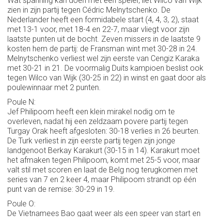
Wat spanning kan doen met een speler, liet Wilco van Wijk
zien in zijn partij tegen Cédric Melnytschenko. De
Nederlander heeft een formidabele start (4, 4, 3, 2), staat
met 13-1 voor, met 18-4 en 22-7, maar vliegt voor zijn
laatste punten uit de bocht. Zeven missers in de laatste 9
kosten hem de partij: de Fransman wint met 30-28 in 24.
Melnytschenko verliest wel zijn eerste van Cengiz Karaka
met 30-21 in 21. De voormalig Duits kampioen beslist ook
tegen Wilco van Wijk (30-25 in 22) in winst en gaat door als
poulewinnaar met 2 punten.
Poule N:
Jef Philipoom heeft een klein mirakel nodig om te
overleven, nadat hij een zeldzaam povere partij tegen
Turgay Orak heeft afgesloten: 30-18 verlies in 26 beurten.
De Turk verliest in zijn eerste partij tegen zijn jonge
landgenoot Berkay Karakurt (30-15 in 14). Karakurt moet
het afmaken tegen Philipoom, komt met 25-5 voor, maar
valt stil met scoren en laat de Belg nog terugkomen met
series van 7 en 2 keer 4, maar Philipoom strandt op één
punt van de remise: 30-29 in 19.
Poule O:
De Vietnamees Bao gaat weer als een speer van start en