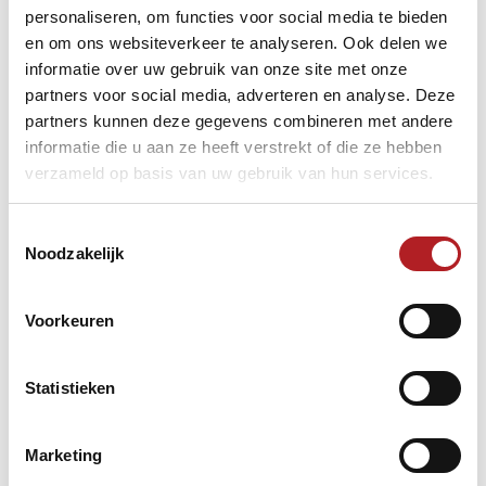
personaliseren, om functies voor social media te bieden
en om ons websiteverkeer te analyseren. Ook delen we
informatie over uw gebruik van onze site met onze
partners voor social media, adverteren en analyse. Deze
partners kunnen deze gegevens combineren met andere
informatie die u aan ze heeft verstrekt of die ze hebben
verzameld op basis van uw gebruik van hun services.
Poule G:
De opening van Ja In Kang is tien beurten beter dan die van
Toestemmingsselectie
Ramazan Durdu in de eerste partijen tegen Herbert Szivacz.
Noodzakelijk
Het gaat dus tussen Kang en Durdu voor de hoogste
klassering. De Koreaan Kang, ooit in zijn jongere jaren
spelend in Amsterdam en in Duitsland, verslaat Durdu met
Voorkeuren
riante cijfers: 30-14 in 18.
Poule H:
Statistieken
Jean van Erp slaat zich door de eerste krachtmeting tegen
de Koreaan Jeong met een degelijke partij: 30-27 in 21. Dat
doet even later ook de Oostenrijker Gerhard Kostistansky
Marketing
met 30-26 in 23 op weg naar de partij waarin het alleen om
winnen gaat. Jean van Erp neemt onder andere met 7 en 4