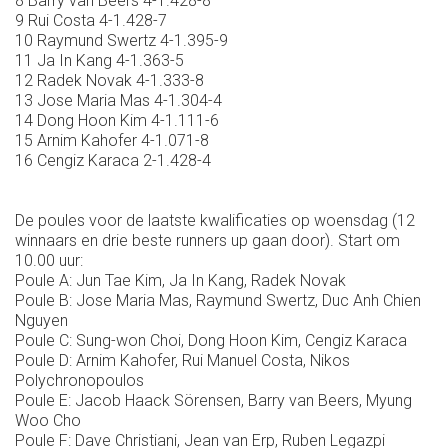
8 Barry van Beers 4-1.428-8
9 Rui Costa 4-1.428-7
10 Raymund Swertz 4-1.395-9
11 Ja In Kang 4-1.363-5
12 Radek Novak 4-1.333-8
13 Jose Maria Mas 4-1.304-4
14 Dong Hoon Kim 4-1.111-6
15 Arnim Kahofer 4-1.071-8
16 Cengiz Karaca 2-1.428-4
De poules voor de laatste kwalificaties op woensdag (12
winnaars en drie beste runners up gaan door). Start om
10.00 uur:
Poule A: Jun Tae Kim, Ja In Kang, Radek Novak
Poule B: Jose Maria Mas, Raymund Swertz, Duc Anh Chien
Nguyen
Poule C: Sung-won Choi, Dong Hoon Kim, Cengiz Karaca
Poule D: Arnim Kahofer, Rui Manuel Costa, Nikos
Polychronopoulos
Poule E: Jacob Haack Sörensen, Barry van Beers, Myung
Woo Cho
Poule F: Dave Christiani, Jean van Erp, Ruben Legazpi