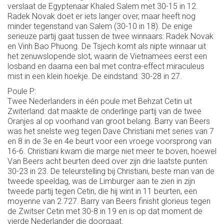
verslaat de Egyptenaar Khaled Salem met 30-15 in 12.
Radek Novak doet er iets langer over, maar heeft nog
minder tegenstand van Salem (30-10 in 18). De enige
serieuze partij gaat tussen de twee winnaars: Radek Novak
en Vinh Bao Phuong. De Tsjech komt als nipte winnaar uit
het zenuwslopende slot, waarin de Vietnamees eerst een
losband en daarna een bal met contra-effect miraculeus
mist in een klein hoekje. De eindstand: 30-28 in 27.
Poule P:
Twee Nederlanders in één poule met Behzat Cetin uit
Zwiterland: dat maakte de onderlinge partij van de twee
Oranjes al op voorhand van groot belang. Barry van Beers
was het snelste weg tegen Dave Christiani met series van 7
en 8 in de 3e en 4e beurt voor een vroege voorsprong van
16-6. Christiani kwam die marge niet meer te boven, hoewel
Van Beers acht beurten deed over zijn drie laatste punten:
30-23 in 23. De teleurstelling bij Christiani, beste man van de
tweede speeldag, was de Limburger aan te zien in zijn
tweede partij tegen Cetin, die hij wint in 11 beurten, een
moyenne van 2.727. Barry van Beers finisht glorieus tegen
de Zwitser Cetin met 30-8 in 19 en is op dat moment de
vierde Nederlander die doorgaat.