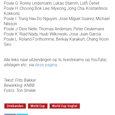
Poule G: Ronny Lindemann, Lukas Stamm, Lütfi Cenet
Poule H: Choong Bok Lee, Myeong Jong Cha, Kostantinos
Kokkoris
Poule I: Trung Hau Do Nguyen, Jose Miguel Suarez, Michael
Nilsson
Poule J: Dion Nelin, Thomas Andersen, Peter Ceulemans
Poule K: Riad Nady, Huub Wilkowski, Jose Juan Garcia
Poule L: Roland Forthomme, Berkay Karakurt, Chang Hoon
Seo.
Alle links naar uitzendingen op tv, livestreams op YouTube,
uitslagen etc. via
deze pagina
.
Tekst: Frits Bakker
Bewerking: KNBB
Foto's: Ton Smilde
Driebanden
World Cup
World Cup Veghel