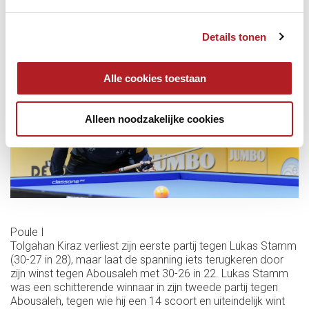
een voorsprong op 19-11 in 6, raakt daarna het ritme even
kwijt, mist nog 5 keer in zijn laatste 8 beurten, maar maakt
Details tonen
nog ruim op tijd een eind aan de partij: 30-24 in 20.
Alle cookies toestaan
Alleen noodzakelijke cookies
Poule I
Tolgahan Kiraz verliest zijn eerste partij tegen Lukas Stamm
(30-27 in 28), maar laat de spanning iets terugkeren door
zijn winst tegen Abousaleh met 30-26 in 22. Lukas Stamm
was een schitterende winnaar in zijn tweede partij tegen
Abousaleh, tegen wie hij een 14 scoort en uiteindelijk wint