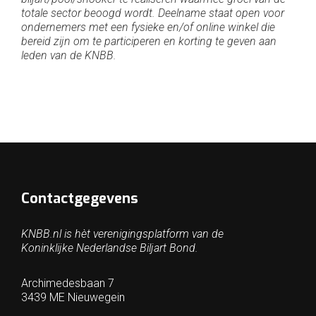
totale sector beoogd wordt. Deelname staat open voor
ondernemers met een fysieke en/of online winkel die
bereid zijn om te participeren en korting te geven aan
leden van de KNBB.
Contactgegevens
KNBB.nl is hèt verenigingsplatform van de
Koninklijke Nederlandse Biljart Bond.
Archimedesbaan 7
3439 ME Nieuwegein