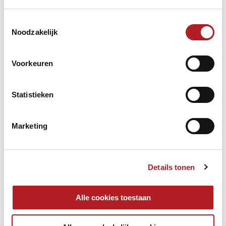
Aanvraag organisatie
internationale evenementen
Toestemmingsselectie
Noodzakelijk
Kortingen voor KNBB-leden
Opleidingen
Voorkeuren
TeamNL/Nederlandse Loterij
Statistieken
Vacaturebank
Marketing
Details tonen
Alle cookies toestaan