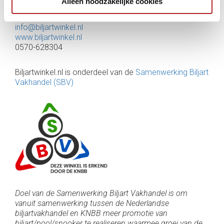
Alleen noodzakelijke cookies
Biljartwinkel.nl
Bergenvaardersstraat 15, 7418BW Deventer
info@biljartwinkel.nl
www.biljartwinkel.nl
0570-628304
Biljartwinkel.nl is onderdeel van de
Samenwerking Biljart
Vakhandel (SBV)
Doel van de Samenwerking Biljart Vakhandel is om
vanuit samenwerking tussen de Nederlandse
biljartvakhandel en KNBB meer promotie van
biljart/pool/snooker te realiseren waarmee groei van de