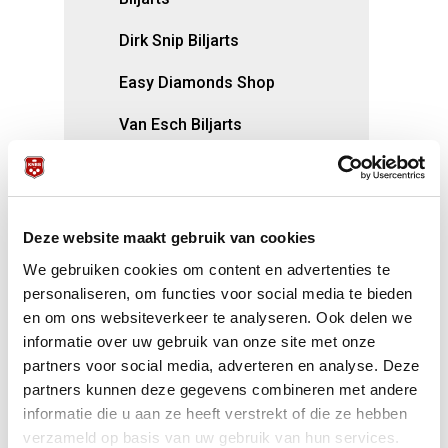
Dirk Snip Biljarts
Easy Diamonds Shop
Van Esch Biljarts
Eureka Billard
Feller Biljart
Deze website maakt gebruik van cookies
Fransen biljarts routine
We gebruiken cookies om content en advertenties te
Heemskerk
personaliseren, om functies voor social media te bieden
en om ons websiteverkeer te analyseren. Ook delen we
Meilink Biljarts
informatie over uw gebruik van onze site met onze
partners voor social media, adverteren en analyse. Deze
Poolbrothers
partners kunnen deze gegevens combineren met andere
informatie die u aan ze heeft verstrekt of die ze hebben
Ten Kate-Winters, Biljarttraditie
verzameld op basis van uw gebruik van hun services.