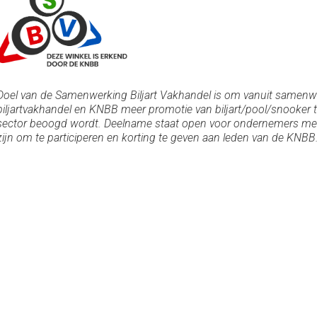
Doel van de Samenwerking Biljart Vakhandel is om vanuit samenw
biljartvakhandel en KNBB meer promotie van biljart/pool/snooker t
sector beoogd wordt. Deelname staat open voor ondernemers met e
zijn om te participeren en korting te geven aan leden van de KNBB