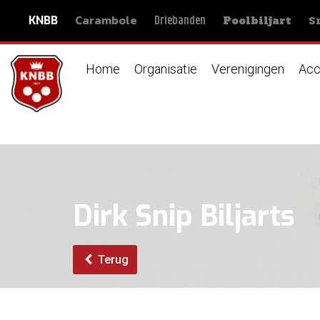
Carambole
S
Driebanden
KNBB
Poolbiljart
Home
Organisatie
Verenigingen
Acc
Dirk Snip Biljarts
Terug