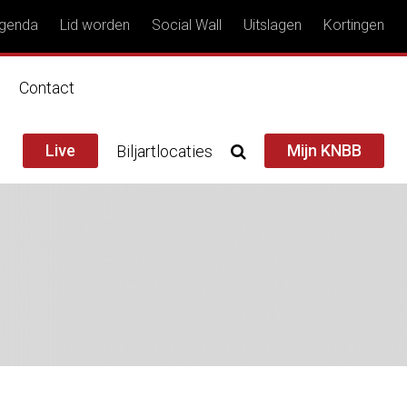
genda
Lid worden
Social Wall
Uitslagen
Kortingen
n
Contact
Live
Mijn KNBB
Biljartlocaties