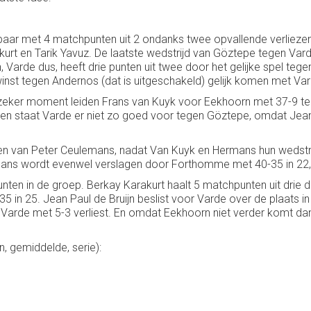
baar met 4 matchpunten uit 2 ondanks twee opvallende verliezen
urt en Tarik Yavuz. De laatste wedstrijd van Göztepe tegen Vard
arde dus, heeft drie punten uit twee door het gelijke spel te
inst tegen Andernos (dat is uitgeschakeld) gelijk komen met Var
en zeker moment leiden Frans van Kuyk voor Eekhoorn met 37-9 
en staat Varde er niet zo goed voor tegen Göztepe, omdat Jean P
anden van Peter Ceulemans, nadat Van Kuyk en Hermans hun weds
emans wordt evenwel verslagen door Forthomme met 40-35 in 22, 
ten in de groep. Berkay Karakurt haalt 5 matchpunten uit drie d
-35 in 25. Jean Paul de Bruijn beslist voor Varde over de plaats i
r Varde met 5-3 verliest. En omdat Eekhoorn niet verder komt da
n, gemiddelde, serie):