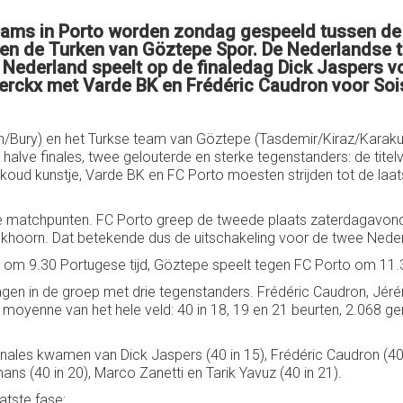
teams in Porto worden zondag gespeeld tussen de
 en de Turken van Göztepe Spor. De Nederlandse
Nederland speelt op de finaledag Dick Jaspers vo
Merckx met Varde BK en Frédéric Caudron voor So
Bury) en het Turkse team van Göztepe (Tasdemir/Kiraz/Karakur
e halve finales, twee gelouterde en sterke tegenstanders: de tit
oud kunstje, Varde BK en FC Porto moesten strijden tot de laa
 matchpunten. FC Porto greep de tweede plaats zaterdagavond 
ekhoorn. Dat betekende dus de uitschakeling voor de twee Nede
K om 9.30 Portugese tijd, Göztepe speelt tegen FC Porto om 11.
agen in de groep met drie tegenstanders. Frédéric Caudron, Jér
moyenne van het hele veld: 40 in 18, 19 en 21 beurten, 2.068 g
finales kwamen van Dick Jaspers (40 in 15), Frédéric Caudron (40
s (40 in 20), Marco Zanetti en Tarik Yavuz (40 in 21).
atste fase: