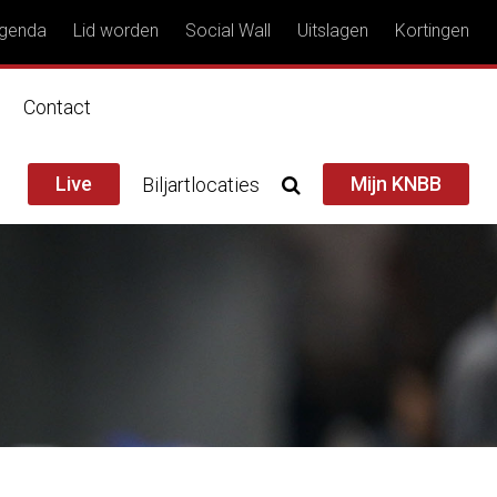
genda
Lid worden
Social Wall
Uitslagen
Kortingen
n
Contact
Live
Mijn KNBB
Biljartlocaties