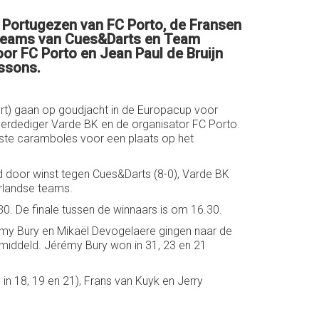
 Portugezen van FC Porto, de Fransen
 teams van Cues&Darts en Team
or FC Porto en Jean Paul de Bruijn
issons.
t) gaan op goudjacht in de Europacup voor
elverdediger Varde BK en de organisator FC Porto.
tste caramboles voor een plaats op het
door winst tegen Cues&Darts (8-0), Varde BK
rlandse teams.
30. De finale tussen de winnaars is om 16.30.
émy Bury en Mikaël Devogelaere gingen naar de
emiddeld. Jérémy Bury won in 31, 23 en 21
 in 18, 19 en 21), Frans van Kuyk en Jerry