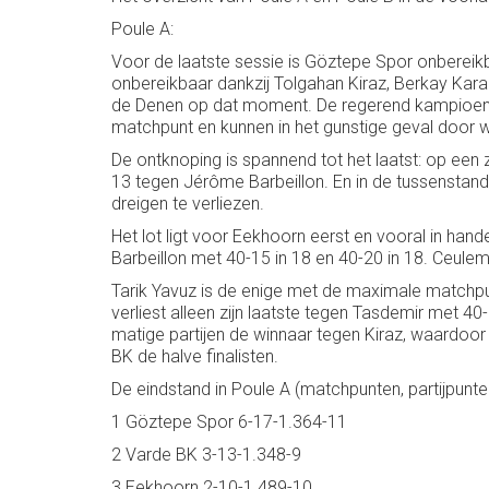
Poule A:
Voor de laatste sessie is Göztepe Spor onbereik
onbereikbaar dankzij Tolgahan Kiraz, Berkay Karak
de Denen op dat moment. De regerend kampioen, V
matchpunt en kunnen in het gunstige geval door w
De ontknoping is spannend tot het laatst: op e
13 tegen Jérôme Barbeillon. En in de tussenstand
dreigen te verliezen.
Het lot ligt voor Eekhoorn eerst en vooral in h
Barbeillon met 40-15 in 18 en 40-20 in 18. Ceul
Tarik Yavuz is de enige met de maximale matchpun
verliest alleen zijn laatste tegen Tasdemir met 40
matige partijen de winnaar tegen Kiraz, waardoo
BK de halve finalisten.
De eindstand in Poule A (matchpunten, partijpunte
1 Göztepe Spor 6-17-1.364-11
2 Varde BK 3-13-1.348-9
3 Eekhoorn 2-10-1.489-10