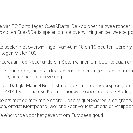
is die van FC Porto tegen Cues&Darts. De koploper na twee ronde
orto en Cues&Darts spelen om de overwinning en de tweede posit
ste speler met overwinningen van 40 in 18 en 19 beurten. Jérém
 tegen Mister 100.
rts, waarin de Nederlanders móeten winnen om door te gaan en 
f Philipoom, die in zijn laatste partijen een uitgebluste indruk
n 15, beste partij op deze dag.
nnen. Dat lijkt Manuel Rui Costa te doen met een voorsprong op
van 14-14 tegen Therese Klompenhouwer, scoort de jonge Portuge
spelers met de maximale score. Jose Miguel Soares is de grootv
sen, omdat Klompenhouwer drie keer verliest uit drie en Philipoo
 de eindronde voor het gevecht om Europees goud.