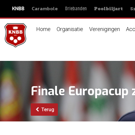
Carambole
S
Driebanden
KNBB
Poolbiljart
Home
Organisatie
Verenigingen
Acc
Finale Europacup 
Terug