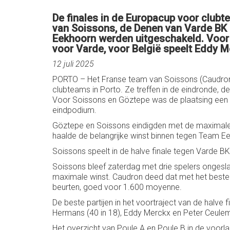
De finales in de Europacup voor club
van Soissons, de Denen van Varde BK
Eekhoorn werden uitgeschakeld. Voor 
voor Varde, voor België speelt Eddy 
12 juli 2025
PORTO – Het Franse team van Soissons (Caudron/
clubteams in Porto. Ze treffen in de eindronde, d
Voor Soissons en Göztepe was de plaatsing een k
eindpodium.
Göztepe en Soissons eindigden met de maximale
haalde de belangrijke winst binnen tegen Team E
Soissons speelt in de halve finale tegen Varde B
Soissons bleef zaterdag met drie spelers ongesl
maximale winst. Caudron deed dat met het beste 
beurten, goed voor 1.600 moyenne.
De beste partijen in het voortraject van de halve 
Hermans (40 in 18), Eddy Merckx en Peter Ceuleman
Het overzicht van Poule A en Poule B in de voorla