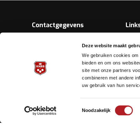
Contactgegevens
Link
Over D
KNBB.nl is hèt verenigingsplatform
Deze website maakt gebru
van de
Bonds
Koninklijke Nederlandse Biljart
We gebruiken cookies om c
Bond.
Biljart.
bieden en om ons websitev
site met onze partners vo
Helpd
Archimedesbaan 7
combineren met andere inf
3439 ME Nieuwegein
uw gebruik van hun servic
Tel.: 030 - 6008400
Mail:
info@knbb.nl
Toestemmingsselectie
Noodzakelijk
Copyright Koninklijke Nederlandse Biljart Bond