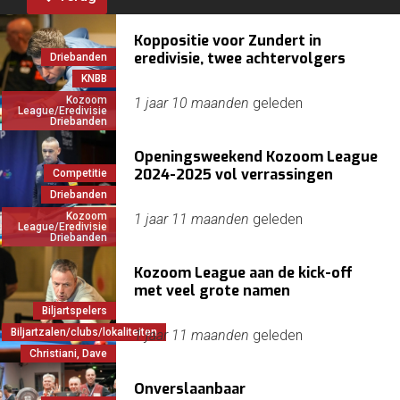
Koppositie voor Zundert in
eredivisie, twee achtervolgers
Driebanden
KNBB
Kozoom
1 jaar 10 maanden
geleden
League/Eredivisie
Driebanden
Openingsweekend Kozoom League
2024-2025 vol verrassingen
Competitie
Driebanden
Kozoom
1 jaar 11 maanden
geleden
League/Eredivisie
Driebanden
Kozoom League aan de kick-off
met veel grote namen
Biljartspelers
Biljartzalen/clubs/lokaliteiten
1 jaar 11 maanden
geleden
Christiani, Dave
Onverslaanbaar