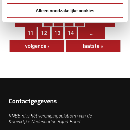
« eerste
‹ vorige
Alleen noodzakelijke cookies
…
6
7
8
9
10
11
12
13
14
…
volgende ›
laatste »
Contactgegevens
KNBB.nl is hèt verenigingsplatform van de
Koninklijke Nederlandse Biljart Bond.