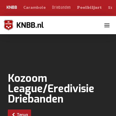
Carambole
Sno
Driebanden
KNBB
Poolbiljart
Toggle n
Kozoom
League/Eredivisie
Driebanden
Terug