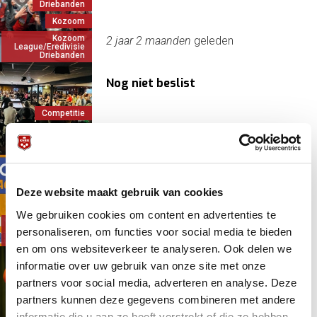
Driebanden
Kozoom
Kozoom
2 jaar 2 maanden
geleden
League/Eredivisie
Driebanden
Nog niet beslist
Competitie
Driebanden
2 jaar 2 maanden
geleden
Kozoom
Finale Playoffs Kozoom League
Competitie
Deze website maakt gebruik van cookies
Kozoom
We gebruiken cookies om content en advertenties te
Kozoom
8 juni 2024 - 13:00
personaliseren, om functies voor social media te bieden
League/Eredivisie
Driebanden
en om ons websiteverkeer te analyseren. Ook delen we
informatie over uw gebruik van onze site met onze
Het uur van de waarheid: SIS en
Eekhoorn om de titel
partners voor social media, adverteren en analyse. Deze
partners kunnen deze gegevens combineren met andere
Driebanden
2 jaar 2 maanden
geleden
informatie die u aan ze heeft verstrekt of die ze hebben