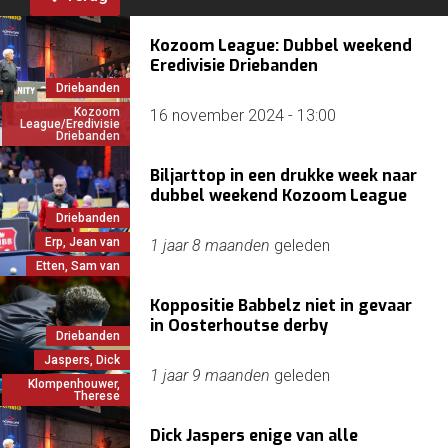
Kozoom League: Dubbel weekend
Eredivisie Driebanden
Driebanden
Kozoom
16 november 2024 - 13:00
League/Eredivisie
Driebanden
Biljarttop in een drukke week naar
dubbel weekend Kozoom League
Driebanden
Erp, Jean van
1 jaar 8 maanden
geleden
Etten, Sam van
Koppositie Babbelz niet in gevaar
in Oosterhoutse derby
Driebanden
Jaspers, Dick
1 jaar 9 maanden
geleden
Klompenhouwer,
Therese
Dick Jaspers enige van alle