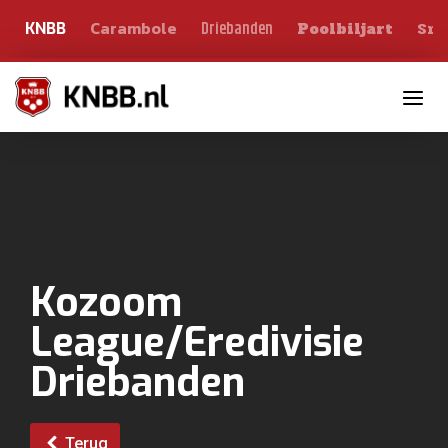
Carambole
Sno
Driebanden
KNBB
Poolbiljart
Toggle n
Kozoom
League/Eredivisie
Driebanden
Terug