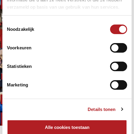
League/Eredivisie
Driebanden
verzameld op basis van uw gebruik van hun services.
Brabantse broers Van Beers samen
Toestemmingsselectie
in eredivisie
Driebanden
Noodzakelijk
KNBB
Kozoom
1 jaar 10 maanden
geleden
League/Eredivisie
Driebanden
Voorkeuren
Babbelz maakt nieuwe start en
neemt koppositie in
Statistieken
Bakker, Frits
Burgman, Raimond
1 jaar 10 maanden
geleden
Christiani, Dave
Marketing
Kozoom League ronde 3 heeft een
Bruijn, Jean Paul
echte klassieker: Jaspers-De Bruijn
de
Jaspers, Dick
Details tonen
Kozoom
1 jaar 10 maanden
geleden
League/Eredivisie
Driebanden
Alle cookies toestaan
Pagina's