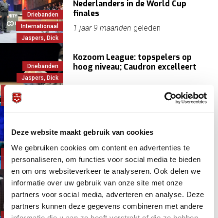
Nederlanders in de World Cup
finales
Driebanden
Internationaal
1 jaar 9 maanden
geleden
Jaspers, Dick
Kozoom League: topspelers op
hoog niveau; Caudron excelleert
Driebanden
Jaspers, Dick
Kozoom
1 jaar 9 maanden
geleden
League/Eredivisie
Driebanden
Nederlandse eredivisie op de dag
voor de World Cup start
Driebanden
Deze website maakt gebruik van cookies
Kozoom
We gebruiken cookies om content en advertenties te
Kozoom
1 jaar 9 maanden
geleden
personaliseren, om functies voor social media te bieden
League/Eredivisie
Driebanden
en om ons websiteverkeer te analyseren. Ook delen we
informatie over uw gebruik van onze site met onze
Caudron is smaakmaker voor
Babbelz in eredivisie
Driebanden
partners voor social media, adverteren en analyse. Deze
KNBB
partners kunnen deze gegevens combineren met andere
Kozoom
1 jaar 9 maanden
geleden
informatie die u aan ze heeft verstrekt of die ze hebben