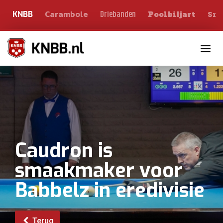
Carambole
Sno
Driebanden
KNBB
Poolbiljart
Toggle n
Caudron is
smaakmaker voor
Babbelz in eredivisie
Terug