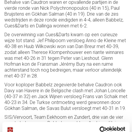
Behalve van Caudron waren er opvallende partijen in de
vierde ronde van Nick Polychronopoulos (40 in 15), Paul
Bruijstens en Gökhan Salman (40 in 19). Drie van de zes
wedstrijden in deze ronde eindigden in 4-4, alleen Babbelz,
Cues&Darts en Dallinga wonnen met 6-2.
De overwinning van Cues&Darts kwam op een curieuze
wijze tot stand. Jef Philipoom versloeg Anno de Kleine met
40-38 en Huub Wilkowski won van Dan Breur met 40-39,
zodat alleen Therese Klompenhouwer een riante winnares
was met 40-26 in 31 tegen Peter van Lieshout. Glenn
Hofman kon de Fransman Jérémy Bury na een ruime
achterstand toch nog bedreigen, maar verloor uiteindelijk
met 40-37 in 28.
Voor koploper Babbelz zegevierde behalve Caudron ook
Davy van Havere in de Belgische clash met Johan Loncelle
(40-37 in 32) en Jack Wijnen versloeg Frans van Schaik met
40-23 in 34. De Turkse ontmoeting werd gewonnen door
Gökhan Salman, die Savas Bulut versloegt met 40-31 in 19.
SIS/Vervoort, Team Eekhoorn en Zundert, drie van de vier
naaste belagers van Babbelz, speelden alle drie gelijk in een
thuiswedstrijd. Team Eekhoorn deed dat tegen J&F Auto’s,