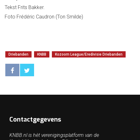
Tekst Frits Bakker.
Foto Frédéric Caudron (Ton Smilde)
Driebanden
KNBB
Kozoom League/Eredivisie Driebanden
Contactgegevens
KNBB.nl is hèt verenigingsplatform van de