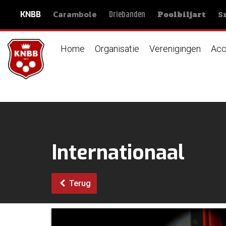
Carambole
S
Driebanden
KNBB
Poolbiljart
Home
Organisatie
Verenigingen
Acc
Internationaal
Terug