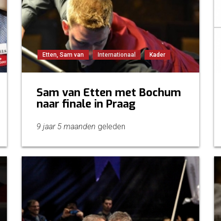
Etten, Sam van
Internationaal
Kader
Sam van Etten met Bochum
naar finale in Praag
9 jaar 5 maanden
geleden