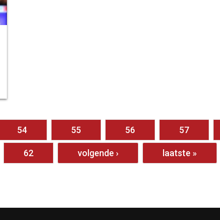
54
55
56
57
62
volgende ›
laatste »