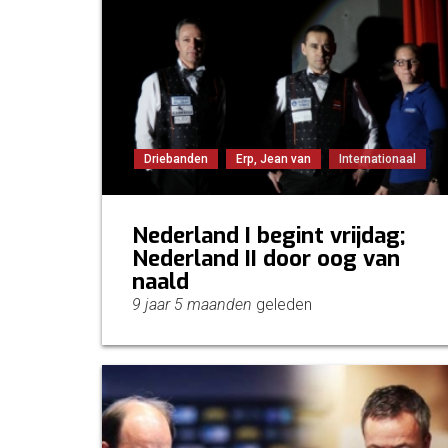
Driebanden
Erp, Jean van
Internationaal
Nederland I begint vrijdag;
Nederland II door oog van
naald
9 jaar 5 maanden
geleden