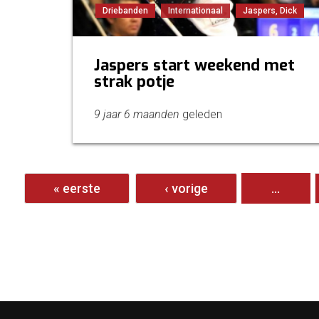
Driebanden
Internationaal
Jaspers, Dick
Jaspers start weekend met
strak potje
9 jaar 6 maanden
geleden
Pagina's
« eerste
‹ vorige
…