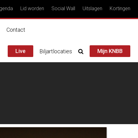
genda
Lid worden
Social Wall
Uitslagen
Kortingen
n
Contact
Live
Mijn KNBB
Biljartlocaties