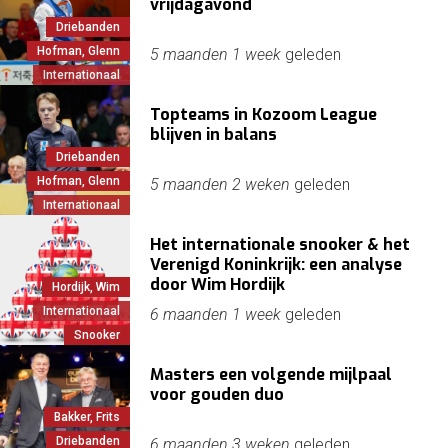
vrijdagavond
Driebanden
Hofman, Glenn
5 maanden 1 week
geleden
Internationaal
Topteams in Kozoom League
blijven in balans
Driebanden
Hofman, Glenn
5 maanden 2 weken
geleden
Internationaal
Het internationale snooker & het
Verenigd Koninkrijk: een analyse
door Wim Hordijk
Hordijk, Wim
Internationaal
6 maanden 1 week
geleden
Snooker
Masters een volgende mijlpaal
voor gouden duo
Bakker, Frits
Driebanden
6 maanden 3 weken
geleden