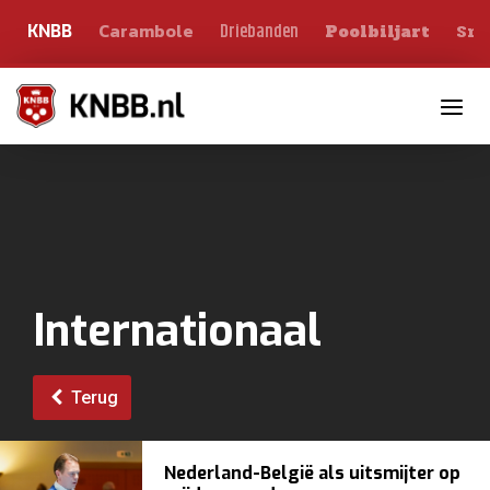
Carambole
Sno
Driebanden
KNBB
Poolbiljart
Toggle n
Internationaal
Terug
Nederland-België als uitsmijter op