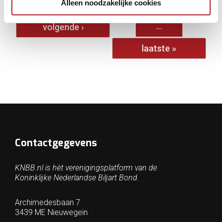
Alleen noodzakelijke cookies
1
2
3
4
5
6
7
8
9
…
volgende ›
laatste »
Contactgegevens
KNBB.nl is hèt verenigingsplatform van de
Koninklijke Nederlandse Biljart Bond.
Archimedesbaan 7
3439 ME Nieuwegein