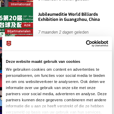
Internationaal
Jubileumeditie World Billiards
Exhibition in Guangzhou, China
Azië
Biljartmaterialen
7 maanden 2 dagen
geleden
Innovatie
Belgen grijpen naast hoofdprijs,
Tran winnaar
Deze website maakt gebruik van cookies
Driebanden
7 maanden 2 weken
geleden
We gebruiken cookies om content en advertenties te
Internationaal
personaliseren, om functies voor social media te bieden
Twee Belgen en twee Vietnamezen
en om ons websiteverkeer te analyseren. Ook delen we
naar finaledag; Jaspers strandt in
informatie over uw gebruik van onze site met onze
kwartfinale
Driebanden
partners voor social media, adverteren en analyse. Deze
Internationaal
7 maanden 3 weken
geleden
partners kunnen deze gegevens combineren met andere
Jaspers, Dick
informatie die u aan ze heeft verstrekt of die ze hebben
verzameld op basis van uw gebruik van hun services.
Nederland-België ontmoetingen in