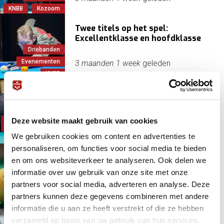
KNBB
Kozoom
Twee titels op het spel:
Excellentklasse en hoofdklasse
Driebanden
Evenementen
3 maanden 1 week
geleden
KNBB
Vier teams voor drie play-off
posities achter koploper
Driebanden
Cues&Darts
Deze website maakt gebruik van cookies
Klompenhouwer,
Therese
3 maanden 1 week
geleden
We gebruiken cookies om content en advertenties te
KNBB
personaliseren, om functies voor social media te bieden
NK Dagbiljarten drieb. klein kl. 1-2
en om ons websiteverkeer te analyseren. Ook delen we
informatie over uw gebruik van onze site met onze
Dagbiljarten
partners voor social media, adverteren en analyse. Deze
Driebanden
17 juni 2026 - 11:00
partners kunnen deze gegevens combineren met andere
KNBB
informatie die u aan ze heeft verstrekt of die ze hebben
verzameld op basis van uw gebruik van hun services.
Wie gaan met Cues&Darts naar