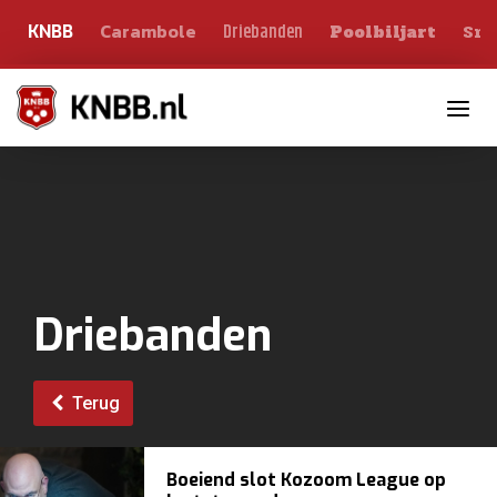
Carambole
Sno
Driebanden
KNBB
Poolbiljart
Toggle n
Driebanden
Terug
Boeiend slot Kozoom League op