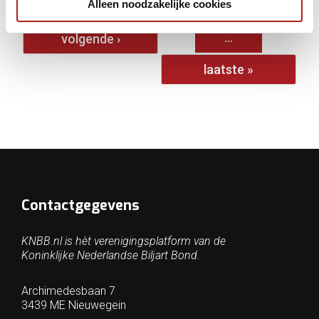
Alleen noodzakelijke cookies
1
2
3
4
5
6
7
8
9
…
volgende ›
laatste »
Contactgegevens
KNBB.nl is hèt verenigingsplatform van de
Koninklijke Nederlandse Biljart Bond.
Archimedesbaan 7
3439 ME Nieuwegein