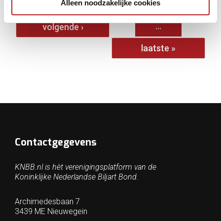
Alleen noodzakelijke cookies
1
2
3
4
5
6
7
8
9
…
volgende ›
laatste »
Contactgegevens
KNBB.nl is hèt verenigingsplatform van de
Koninklijke Nederlandse Biljart Bond.
Archimedesbaan 7
3439 ME Nieuwegein