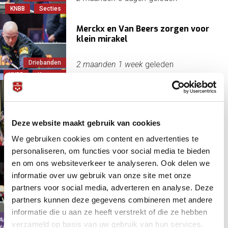
KNBB
Secties
Merckx en Van Beers zorgen voor
klein mirakel
Driebanden
2 maanden 1 week
geleden
KNBB
Kozoom
Gestage progressie Sam van Etten
mondt uit in eerste Grand Prix
winst
Driebanden
Deze website maakt gebruik van cookies
Erp, Jean van
2 maanden 1 week
geleden
We gebruiken cookies om content en advertenties te
Etten, Sam van
personaliseren, om functies voor social media te bieden
Jean van Erp beste starter in GP
en om ons websiteverkeer te analyseren. Ook delen we
Oosterhout
informatie over uw gebruik van onze site met onze
Driebanden
partners voor social media, adverteren en analyse. Deze
Grand Prix
2 maanden 1 week
geleden
partners kunnen deze gegevens combineren met andere
KNBB
informatie die u aan ze heeft verstrekt of die ze hebben
verzameld op basis van uw gebruik van hun services.
Frédéric Caudron stijgt met zege