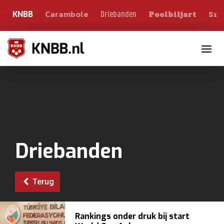
Carambole
Sno
Driebanden
KNBB
Poolbiljart
Toggle n
Driebanden
Terug
Rankings onder druk bij start