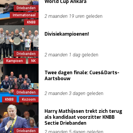
World Cup Ankara
Driebanden
Internationaal
2 maanden 19 uren
geleden
KNBB
Divisiekampioenen!
Driebanden
2 maanden 1 dag
geleden
Kampioen
NK
Twee dagen finale: Cues&Darts-
Aartsbouw
Driebanden
2 maanden 3 dagen
geleden
KNBB
Kozoom
Harry Mathijssen trekt zich terug
als kandidaat voorzitter KNBB
Sectie Driebanden
Driebanden
2 maanden 5 dagen
geleden