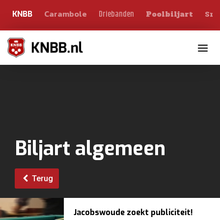
Carambole
Sno
Driebanden
KNBB
Poolbiljart
Toggle n
Biljart algemeen
Terug
Jacobswoude zoekt publiciteit!