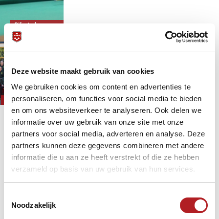
Biljart algemeen
9 jaar 2 maanden
geleden
Initiatieven
Biljartvereniging B'67 een halve
eeuw actief - en creatief!
Deze website maakt gebruik van cookies
We gebruiken cookies om content en advertenties te
Biljart algemeen
9 jaar 2 maanden
geleden
personaliseren, om functies voor social media te bieden
Feestdagen/Jubilea
en om ons websiteverkeer te analyseren. Ook delen we
Pagina's
informatie over uw gebruik van onze site met onze
« eerste
‹ vorige
partners voor social media, adverteren en analyse. Deze
partners kunnen deze gegevens combineren met andere
…
2
3
4
5
6
7
8
9
informatie die u aan ze heeft verstrekt of die ze hebben
verzameld op basis van uw gebruik van hun services.
10
Toestemmingsselectie
Noodzakelijk