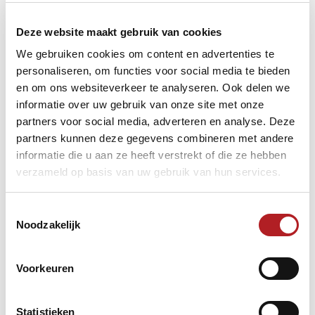
“Waterrecreatiedag”.
Alles over de Waterrecreatiedag
Deze website maakt gebruik van cookies
We gebruiken cookies om content en advertenties te
Tevens is onze vereniging BV Jacobswoude stempelpost
personaliseren, om functies voor social media te bieden
bij de Rabo Sponsorfietstocht op 25 juni.
en om ons websiteverkeer te analyseren. Ook delen we
Alles over de Rabo Sponsorfietstocht
informatie over uw gebruik van onze site met onze
partners voor social media, adverteren en analyse. Deze
partners kunnen deze gegevens combineren met andere
informatie die u aan ze heeft verstrekt of die ze hebben
verzameld op basis van uw gebruik van hun services.
Toestemmingsselectie
Noodzakelijk
Intro-tekst: Rolf Slotboom
Voorkeuren
Tekst Jacobswoude: Piet Witteman, evenementencommissie
BV Jacobswoude
Statistieken