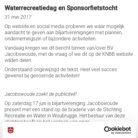
Waterrecreatiedag en Sponsorfietstocht
31 mei 2017
Op website en social media proberen we waar mogelijk
aandacht te geven aan biljartverenigingen met plannen,
ondernemingszin of bijzondere activiteiten.
Vandaag kregen we dit bericht binnen van/over BV
Jacobswoude, met de vraag of we dit op de KNBB website
wilden delen.
Onderstaand ongewijzigd de tekst. Heel veel succes
gewenst bij genoemde activiteiten!
Jacobswoude zoekt de publiciteit!
Op zaterdag 17 juni is biljartvereniging Jacobswoude
present met een stand op de braderie van de Stichting
Recreatie en Water in Woubrugge. Het bestuur van deze
stichting heeft op het verzoek van onze
evenementencommissie de aandacht gevestigd op onze
aanwezigheid op de braderie, via hun website