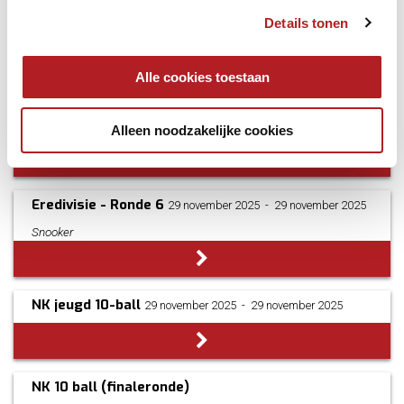
Regionale Ranking 2
Details tonen
30 november 2025
­ - ­
30 november 2025
Alle cookies toestaan
Landelijke Klasse - Ronde 6
Alleen noodzakelijke cookies
Snooker
29 november 2025
­ - ­
30 november 2025
Eredivisie - Ronde 6
29 november 2025
­ - ­
29 november 2025
Snooker
NK jeugd 10-ball
29 november 2025
­ - ­
29 november 2025
NK 10 ball (finaleronde)