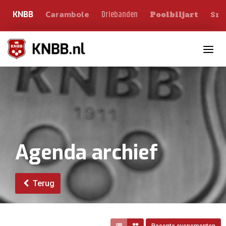
Carambole
Sno
Driebanden
KNBB
Poolbiljart
Toggle n
Agenda archief
Terug