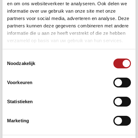
Landelijke teamcompetitie ronde 5 (Eerste divisie en
en om ons websiteverkeer te analyseren. Ook delen we
lager)
informatie over uw gebruik van onze site met onze
07 december 2025
­ - ­
07 december 2025
partners voor social media, adverteren en analyse. Deze
partners kunnen deze gegevens combineren met andere
informatie die u aan ze heeft verstrekt of die ze hebben
verzameld op basis van uw gebruik van hun services.
Landelijke Klasse - Ronde 7
Snooker
06 december 2025
­ - ­
07 december 2025
Toestemmingsselectie
Noodzakelijk
Eredivisie - Ronde 7
06 december 2025
­ - ­
06 december 2025
Voorkeuren
Snooker
Statistieken
NK Bandstoten Groot ereklasse
Marketing
05 december 2025
­ - ­
07 december 2025