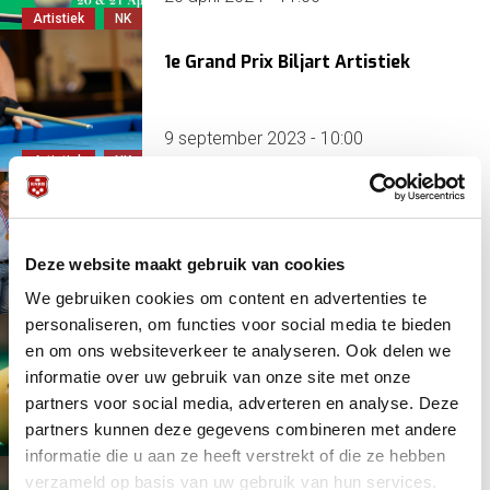
Artistiek
NK
1e Grand Prix Biljart Artistiek
9 september 2023 - 10:00
Artistiek
NK
Aartsbouw winnaar in titelrace
met DKM Tools
Deze website maakt gebruik van cookies
Driebanden
3 jaar 1 maand
geleden
We gebruiken cookies om content en advertenties te
KNBB
NK
personaliseren, om functies voor social media te bieden
NK Bandstoten klein extra klasse
en om ons websiteverkeer te analyseren. Ook delen we
informatie over uw gebruik van onze site met onze
partners voor social media, adverteren en analyse. Deze
9 december 2023 - 10:00
partners kunnen deze gegevens combineren met andere
NK
informatie die u aan ze heeft verstrekt of die ze hebben
verzameld op basis van uw gebruik van hun services.
NK bandstoten klein hoofdklasse