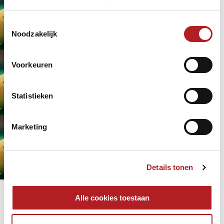
Toestemmingsselectie
Noodzakelijk
7 juni 2024 - 15:00
NK
NK bandstoten klein 1e klasse
Voorkeuren
Statistieken
7 juni 2024 - 18:00
NK
Marketing
NK bandstoten klein 2e klasse
31 mei 2024 - 19:00
Details tonen
NK
Pagina's
Alle cookies toestaan
« eerste
‹ vorige