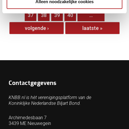
Alleen noodzakelijke cookies
…
32
33
34
35
36
37
38
39
40
…
volgende ›
laatste »
Contactgegevens
KNBB.nl is hèt verenigingsplatform van de
Koninklijke Nederlandse Biljart Bond.
Archimedesbaan 7
3439 ME Nieuwegein