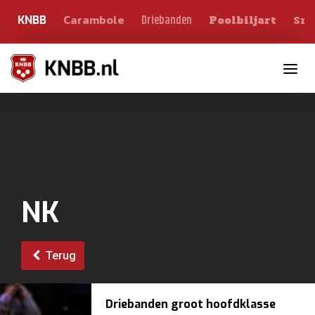
Carambole
Sno
Driebanden
KNBB
Poolbiljart
Toggle n
NK
Terug
Driebanden groot hoofdklasse