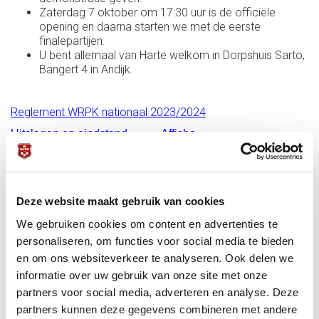
Zaterdag 7 oktober om 17:30 uur is de officiële
opening en daarna starten we met de eerste
finalepartijen.
U bent allemaal van Harte welkom in Dorpshuis Sarto,
Bangert 4 in Andijk.
Reglement WRPK nationaal 2023/2024
Uitslagen en eindstand
Affiche
Publicatie Finale
Totaal rangschikking voorwedstrijden
Poule-indelingen / Uitslagen
(6 en 7 oktober 2023)
Deze website maakt gebruik van cookies
Wedstrijdleiders benaderen m.b.t. de voorwedstrijden
We gebruiken cookies om content en advertenties te
Contactpersoon Bondsbureau: Ad Klijn Telefoon: 030-
6008403 E-mail:
a.klijn@knbb.nl
personaliseren, om functies voor social media te bieden
en om ons websiteverkeer te analyseren. Ook delen we
informatie over uw gebruik van onze site met onze
partners voor social media, adverteren en analyse. Deze
partners kunnen deze gegevens combineren met andere